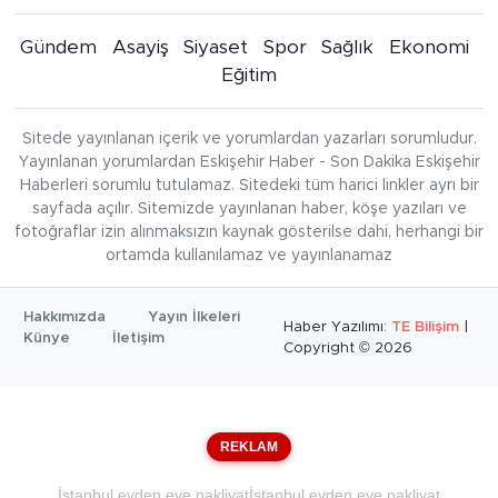
Gündem
Asayiş
Siyaset
Spor
Sağlık
Ekonomi
Eğitim
Sitede yayınlanan içerik ve yorumlardan yazarları sorumludur.
Yayınlanan yorumlardan Eskişehir Haber - Son Dakika Eskişehir
Haberleri sorumlu tutulamaz. Sitedeki tüm harici linkler ayrı bir
sayfada açılır. Sitemizde yayınlanan haber, köşe yazıları ve
fotoğraflar izin alınmaksızın kaynak gösterilse dahi, herhangi bir
ortamda kullanılamaz ve yayınlanamaz
Hakkımızda
Yayın İlkeleri
Haber Yazılımı:
TE Bilişim
|
Künye
İletişim
Copyright © 2026
REKLAM
İstanbul evden eve nakliyat
İstanbul evden eve nakliyat