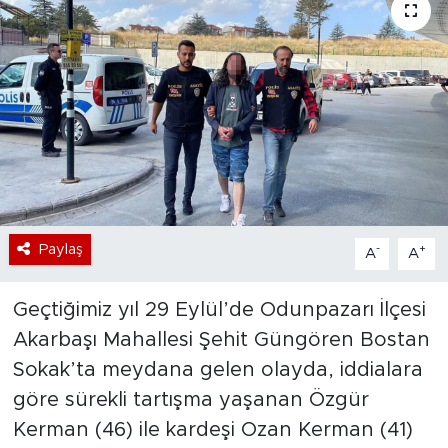
Bölge
Teknoloji
Magazin
Dünya
Sektör
Paylaş
-
+
A
A
Geçtiğimiz yıl 29 Eylül’de Odunpazarı İlçesi
Akarbaşı Mahallesi Şehit Güngören Bostan
Sokak’ta meydana gelen olayda, iddialara
göre sürekli tartışma yaşanan Özgür
Kerman (46) ile kardeşi Ozan Kerman (41)