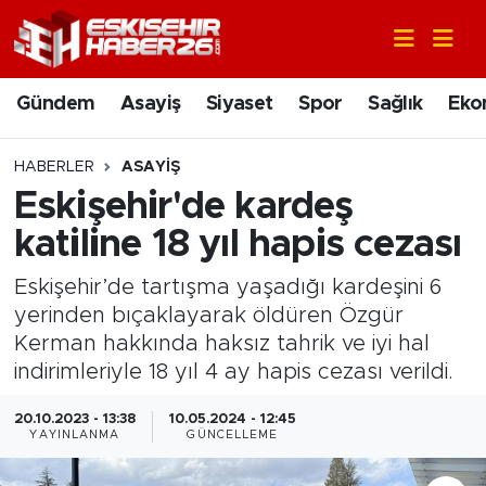
Gündem
Nöbetçi Eczaneler
Gündem
Asayiş
Siyaset
Spor
Sağlık
Eko
Asayiş
Hava Durumu
HABERLER
ASAYIŞ
Siyaset
Trafik Durumu
Eskişehir'de kardeş
katiline 18 yıl hapis cezası
Spor
Süper Lig Puan Durumu ve Fikstür
Eskişehir’de tartışma yaşadığı kardeşini 6
Sağlık
Tüm Manşetler
yerinden bıçaklayarak öldüren Özgür
Kerman hakkında haksız tahrik ve iyi hal
Ekonomi
Son Dakika Haberleri
indirimleriyle 18 yıl 4 ay hapis cezası verildi.
Eğitim
Haber Arşivi
20.10.2023 - 13:38
10.05.2024 - 12:45
YAYINLANMA
GÜNCELLEME
Sanat