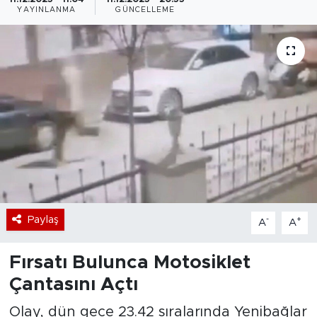
YAYINLANMA
GÜNCELLEME
Bölge
Teknoloji
Magazin
Dünya
Sektör
Paylaş
-
+
A
A
Fırsatı Bulunca Motosiklet
Çantasını Açtı
Olay, dün gece 23.42 sıralarında Yenibağlar