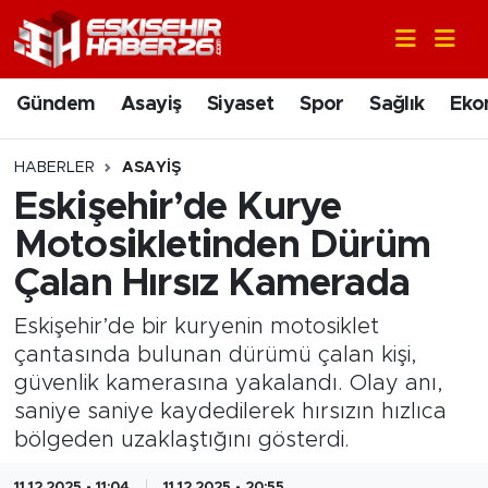
Gündem
Nöbetçi Eczaneler
Gündem
Asayiş
Siyaset
Spor
Sağlık
Eko
Asayiş
Hava Durumu
HABERLER
ASAYIŞ
Siyaset
Trafik Durumu
Eskişehir’de Kurye
Motosikletinden Dürüm
Spor
Süper Lig Puan Durumu ve Fikstür
Çalan Hırsız Kamerada
Sağlık
Tüm Manşetler
Eskişehir’de bir kuryenin motosiklet
çantasında bulunan dürümü çalan kişi,
Ekonomi
Son Dakika Haberleri
güvenlik kamerasına yakalandı. Olay anı,
saniye saniye kaydedilerek hırsızın hızlıca
Eğitim
Haber Arşivi
bölgeden uzaklaştığını gösterdi.
Sanat
11.12.2025 - 11:04
11.12.2025 - 20:55