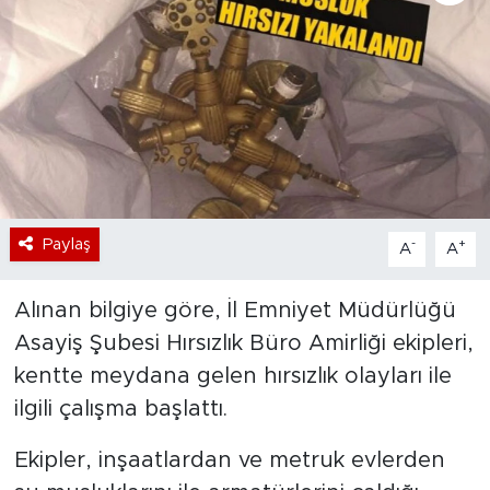
Bölge
Teknoloji
Magazin
Dünya
Paylaş
-
+
A
A
Sektör
Alınan bilgiye göre, İl Emniyet Müdürlüğü
Asayiş Şubesi Hırsızlık Büro Amirliği ekipleri,
kentte meydana gelen hırsızlık olayları ile
ilgili çalışma başlattı.
Ekipler, inşaatlardan ve metruk evlerden