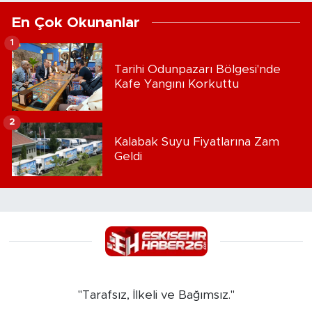
En Çok Okunanlar
1
Tarihi Odunpazarı Bölgesi'nde
Kafe Yangını Korkuttu
2
Kalabak Suyu Fiyatlarına Zam
Geldi
"Tarafsız, İlkeli ve Bağımsız."