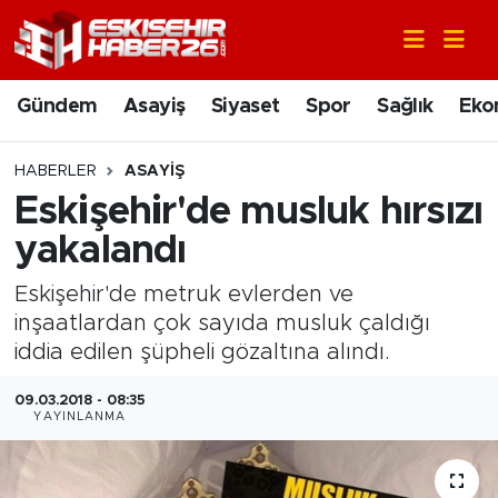
Gündem
Nöbetçi Eczaneler
Gündem
Asayiş
Siyaset
Spor
Sağlık
Eko
Asayiş
Hava Durumu
HABERLER
ASAYIŞ
Siyaset
Trafik Durumu
Eskişehir'de musluk hırsızı
yakalandı
Spor
Süper Lig Puan Durumu ve Fikstür
Eskişehir'de metruk evlerden ve
Sağlık
Tüm Manşetler
inşaatlardan çok sayıda musluk çaldığı
iddia edilen şüpheli gözaltına alındı.
Ekonomi
Son Dakika Haberleri
09.03.2018 - 08:35
YAYINLANMA
Eğitim
Haber Arşivi
Sanat