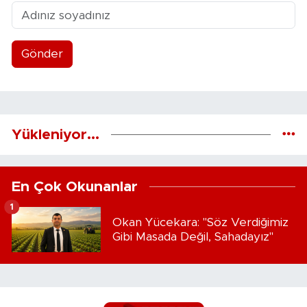
Gönder
Yükleniyor...
En Çok Okunanlar
1
Okan Yücekara: "Söz Verdiğimiz
Gibi Masada Değil, Sahadayız"