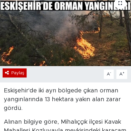
Bölge
Teknoloji
Magazin
Dünya
Sektör
Paylaş
-
+
A
A
Eskişehir'de iki ayrı bölgede çıkan orman
yangınlarında 13 hektara yakın alan zarar
gördü.
Alınan bilgiye göre, Mihalıççık ilçesi Kavak
Mahallesi Kozluyayla mevkisindeki karaçam