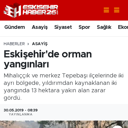
Gündem
Nöbetçi Eczaneler
Gündem
Asayiş
Siyaset
Spor
Sağlık
Eko
Asayiş
Hava Durumu
HABERLER
ASAYIŞ
Siyaset
Trafik Durumu
Eskişehir'de orman
yangınları
Spor
Süper Lig Puan Durumu ve Fikstür
Mihalıççık ve merkez Tepebaşı ilçelerinde iki
Sağlık
Tüm Manşetler
ayrı bölgede, yıldırımdan kaynaklanan iki
yangında 13 hektara yakın alan zarar
Ekonomi
Son Dakika Haberleri
gördü.
Eğitim
Haber Arşivi
30.05.2019 - 08:39
YAYINLANMA
Sanat