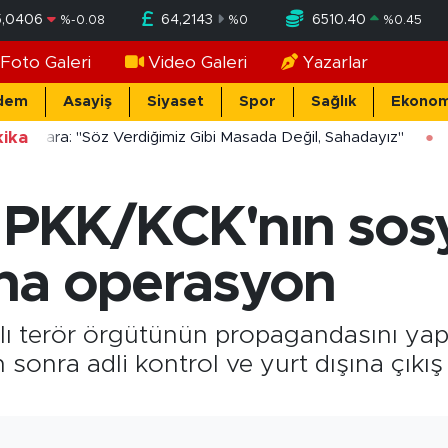
5,0406
64,2143
6510.40
%
-0.08
%
0
%
0.45
Foto Galeri
Video Galeri
Yazarlar
dem
Asayiş
Siyaset
Spor
Sağlık
Ekonom
ika
Yücekara: "Söz Verdiğimiz Gibi Masada Değil, Sahadayız"
 PKK/KCK'nın sosy
na operasyon
ı terör örgütünün propagandasını yaptı
 sonra adli kontrol ve yurt dışına çıkış