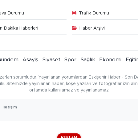
ava Durumu
Trafik Durumu
n Dakika Haberleri
Haber Arşivi
Gündem
Asayiş
Siyaset
Spor
Sağlık
Ekonomi
Eğit
zarları sorumludur. Yayınlanan yorumlardan Eskişehir Haber - Son Da
çılır. Sitemizde yayınlanan haber, köşe yazıları ve fotoğraflar izin al
ortamda kullanılamaz ve yayınlanamaz
İletişim
REKLAM