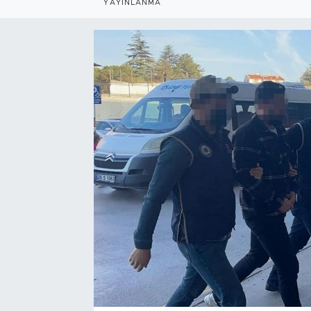
YAYINLANMA
Bölge
Teknoloji
Magazin
Dünya
Sektör