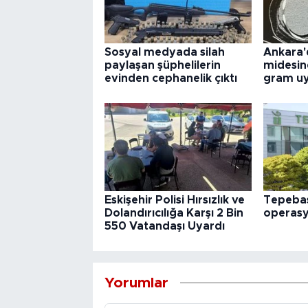
Sosyal medyada silah
Ankara'
paylaşan şüphelilerin
midesin
evinden cephanelik çıktı
gram uy
Eskişehir Polisi Hırsızlık ve
Tepebaş
Dolandırıcılığa Karşı 2 Bin
operas
550 Vatandaşı Uyardı
Yorumlar