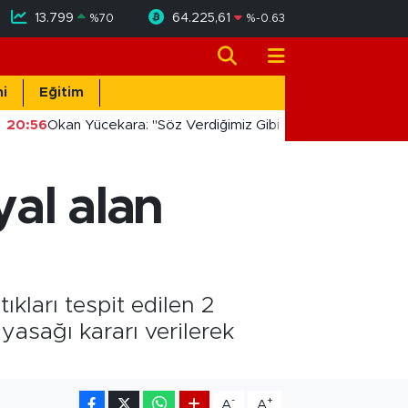
13.799
64.225,61
%
70
%
-0.63
i
Eğitim
20:56
Okan Yücekara: "Söz Verdiğimiz Gibi Masada Değil, Saha
al alan
kları tespit edilen 2
 yasağı kararı verilerek
-
+
A
A