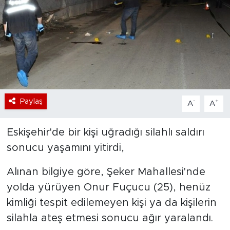
Bölge
Teknoloji
Magazin
Dünya
Paylaş
-
+
A
A
Sektör
Eskişehir'de bir kişi uğradığı silahlı saldırı
sonucu yaşamını yitirdi,
Alınan bilgiye göre, Şeker Mahallesi'nde
yolda yürüyen Onur Fuçucu (25), henüz
kimliği tespit edilemeyen kişi ya da kişilerin
silahla ateş etmesi sonucu ağır yaralandı.