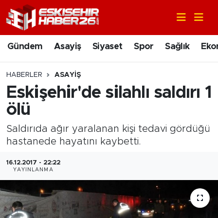
Gündem
Nöbetçi Eczaneler
Gündem
Asayiş
Siyaset
Spor
Sağlık
Eko
Asayiş
Hava Durumu
HABERLER
ASAYIŞ
Siyaset
Trafik Durumu
Eskişehir'de silahlı saldırı 1
ölü
Spor
Süper Lig Puan Durumu ve Fikstür
Saldırıda ağır yaralanan kişi tedavi gördüğü
Sağlık
Tüm Manşetler
hastanede hayatını kaybetti.
Ekonomi
Son Dakika Haberleri
16.12.2017 - 22:22
YAYINLANMA
Eğitim
Haber Arşivi
Sanat