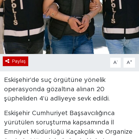
Bölge
Teknoloji
Magazin
Dünya
Paylaş
-
+
A
A
Sektör
Eskişehir'de suç örgütüne yönelik
operasyonda gözaltına alınan 20
şüpheliden 4'ü adliyeye sevk edildi.
Eskişehir Cumhuriyet Başsavcılığınca
yürütülen soruşturma kapsamında İl
Emniyet Müdürlüğü Kaçakçılık ve Organize