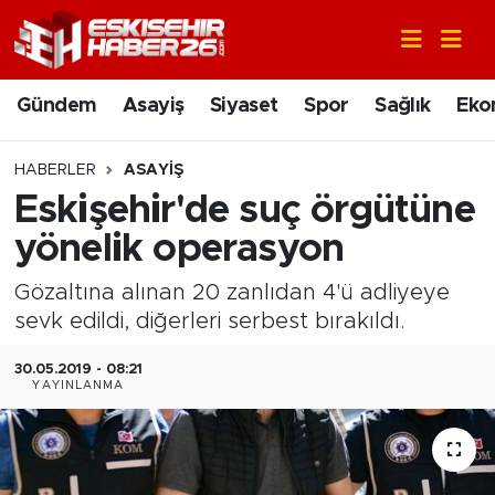
Gündem
Nöbetçi Eczaneler
Gündem
Asayiş
Siyaset
Spor
Sağlık
Eko
Asayiş
Hava Durumu
HABERLER
ASAYIŞ
Siyaset
Trafik Durumu
Eskişehir'de suç örgütüne
yönelik operasyon
Spor
Süper Lig Puan Durumu ve Fikstür
Gözaltına alınan 20 zanlıdan 4'ü adliyeye
Sağlık
Tüm Manşetler
sevk edildi, diğerleri serbest bırakıldı.
Ekonomi
Son Dakika Haberleri
30.05.2019 - 08:21
YAYINLANMA
Eğitim
Haber Arşivi
Sanat