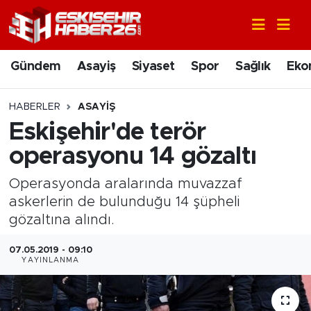
Gündem
Nöbetçi Eczaneler
Gündem
Asayiş
Siyaset
Spor
Sağlık
Eko
Asayiş
Hava Durumu
HABERLER
ASAYIŞ
Siyaset
Trafik Durumu
Eskişehir'de terör
operasyonu 14 gözaltı
Spor
Süper Lig Puan Durumu ve Fikstür
Operasyonda aralarında muvazzaf
Sağlık
Tüm Manşetler
askerlerin de bulunduğu 14 şüpheli
gözaltına alındı.
Ekonomi
Son Dakika Haberleri
07.05.2019 - 09:10
YAYINLANMA
Eğitim
Haber Arşivi
Sanat