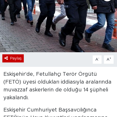
Bölge
Teknoloji
Magazin
Dünya
Paylaş
-
+
A
A
Sektör
Eskişehir'de, Fetullahçı Terör Örgütü
(FETÖ) üyesi oldukları iddiasıyla aralarında
muvazzaf askerlerin de olduğu 14 şüpheli
yakalandı.
Eskişehir Cumhuriyet Başsavcılığınca