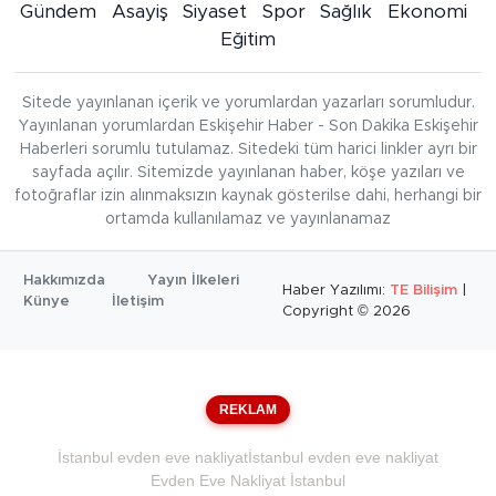
Gündem
Asayiş
Siyaset
Spor
Sağlık
Ekonomi
Eğitim
Sitede yayınlanan içerik ve yorumlardan yazarları sorumludur.
Yayınlanan yorumlardan Eskişehir Haber - Son Dakika Eskişehir
Haberleri sorumlu tutulamaz. Sitedeki tüm harici linkler ayrı bir
sayfada açılır. Sitemizde yayınlanan haber, köşe yazıları ve
fotoğraflar izin alınmaksızın kaynak gösterilse dahi, herhangi bir
ortamda kullanılamaz ve yayınlanamaz
Hakkımızda
Yayın İlkeleri
Haber Yazılımı:
TE Bilişim
|
Künye
İletişim
Copyright © 2026
REKLAM
İstanbul evden eve nakliyat
İstanbul evden eve nakliyat
Evden Eve Nakliyat İstanbul