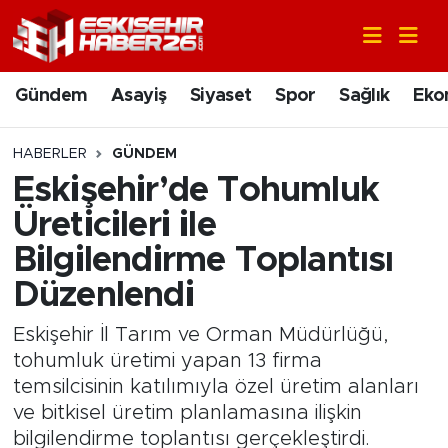
Gündem
Nöbetçi Eczaneler
Gündem
Asayiş
Siyaset
Spor
Sağlık
Eko
Asayiş
Hava Durumu
HABERLER
GÜNDEM
Siyaset
Trafik Durumu
Eskişehir’de Tohumluk
Üreticileri ile
Spor
Süper Lig Puan Durumu ve Fikstür
Bilgilendirme Toplantısı
Sağlık
Tüm Manşetler
Düzenlendi
Ekonomi
Son Dakika Haberleri
Eskişehir İl Tarım ve Orman Müdürlüğü,
tohumluk üretimi yapan 13 firma
Eğitim
Haber Arşivi
temsilcisinin katılımıyla özel üretim alanları
ve bitkisel üretim planlamasına ilişkin
Sanat
bilgilendirme toplantısı gerçekleştirdi.