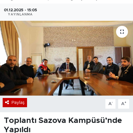
Bölge
01.12.2025 - 15:05
YAYINLANMA
Teknoloji
Magazin
Dünya
Sektör
Paylaş
-
+
A
A
Toplantı Sazova Kampüsü’nde
Yapıldı