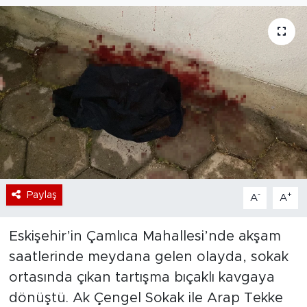
Bölge
Teknoloji
Magazin
Dünya
Sektör
Paylaş
-
+
A
A
Eskişehir’in Çamlıca Mahallesi’nde akşam
saatlerinde meydana gelen olayda, sokak
ortasında çıkan tartışma bıçaklı kavgaya
dönüştü. Ak Çengel Sokak ile Arap Tekke