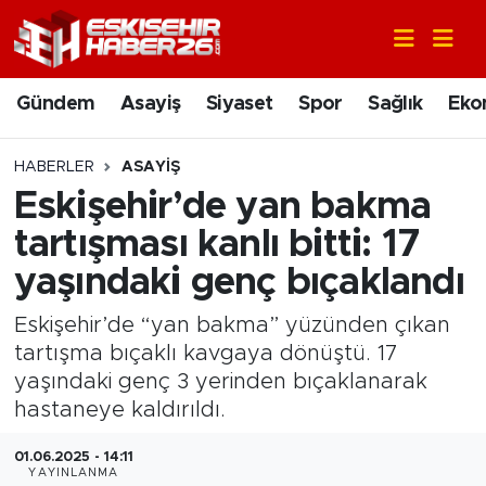
Gündem
Nöbetçi Eczaneler
Gündem
Asayiş
Siyaset
Spor
Sağlık
Eko
Asayiş
Hava Durumu
HABERLER
ASAYIŞ
Siyaset
Trafik Durumu
Eskişehir’de yan bakma
tartışması kanlı bitti: 17
Spor
Süper Lig Puan Durumu ve Fikstür
yaşındaki genç bıçaklandı
Sağlık
Tüm Manşetler
Eskişehir’de “yan bakma” yüzünden çıkan
tartışma bıçaklı kavgaya dönüştü. 17
Ekonomi
Son Dakika Haberleri
yaşındaki genç 3 yerinden bıçaklanarak
hastaneye kaldırıldı.
Eğitim
Haber Arşivi
01.06.2025 - 14:11
Sanat
YAYINLANMA