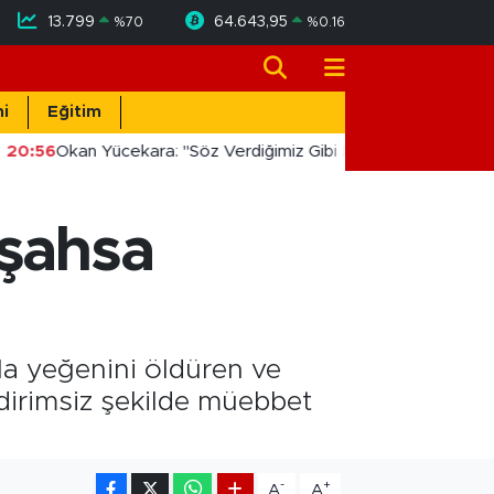
13.799
64.643,95
%
70
%
0.16
i
Eğitim
20:56
Okan Yücekara: "Söz Verdiğimiz Gibi Masada Değil, Saha
 şahsa
la yeğenini öldüren ve
ndirimsiz şekilde müebbet
-
+
A
A