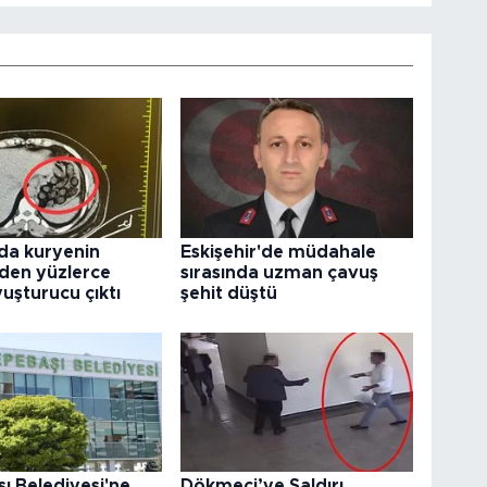
da kuryenin
Eskişehir'de müdahale
den yüzlerce
sırasında uzman çavuş
uşturucu çıktı
şehit düştü
ı Belediyesi'ne
Dökmeci’ye Saldırı