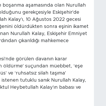
le boşanma aşamasında olan Nurullah
si olduğunu gerekçesiyle Eskişehir'de
lah Kalay'ı, 10 Ağustos 2022 gecesi
ğenini öldürdükten sonra eşinin ikamet
anan Nurullah Kalay, Eskişehir Emniyet
rdından çıkarıldığı mahkemece
esi'nde görülen davanın karar
n öldürme' suçundan müebbet, ‘eşe
' ve ‘ruhsatsız silah taşıma'
 istenen tutuklu sanık Nurullah Kalay,
tul Heybetullah Kalay'ın babası ve