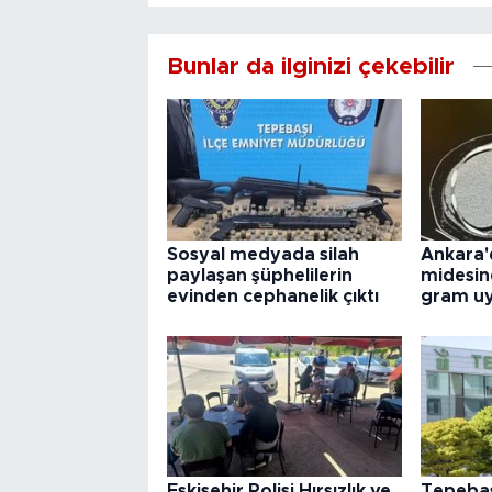
Bunlar da ilginizi çekebilir
Sosyal medyada silah
Ankara'
paylaşan şüphelilerin
midesin
evinden cephanelik çıktı
gram uy
Eskişehir Polisi Hırsızlık ve
Tepebaş