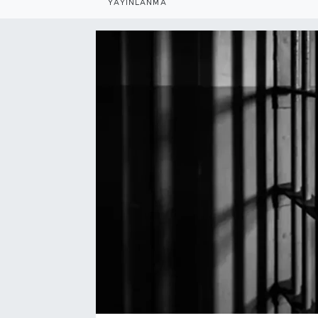
YAYINLANMA
Bölge
Teknoloji
Magazin
Dünya
Sektör