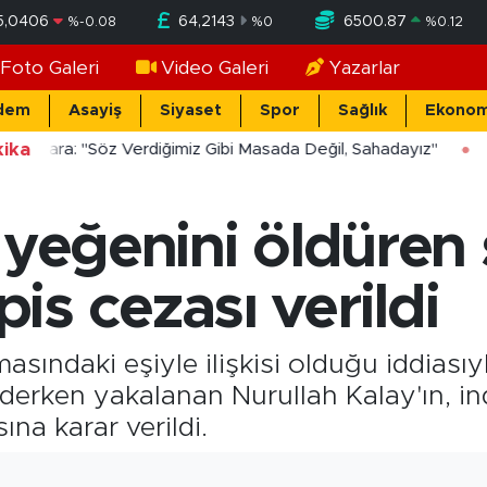
5,0406
64,2143
6500.87
%
-0.08
%
0
%
0.12
Foto Galeri
Video Galeri
Yazarlar
dem
Asayiş
Siyaset
Spor
Sağlık
Ekonom
ika
ücekara: "Söz Verdiğimiz Gibi Masada Değil, Sahadayız"
 yeğenini öldüren
s cezası verildi
sındaki eşiyle ilişkisi olduğu iddiasıy
iderken yakalanan Nurullah Kalay'ın, i
ına karar verildi.