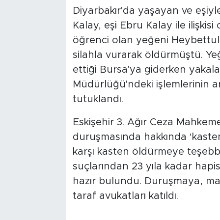
Diyarbakır'da yaşayan ve eşiy
Kalay, eşi Ebru Kalay ile ilişki
öğrenci olan yeğeni Heybettul
silahla vurarak öldürmüştü. Ye
ettiği Bursa'ya giderken yakal
Müdürlüğü'ndeki işlemlerinin a
tutuklandı.
Eskişehir 3. Ağır Ceza Mahkem
duruşmasında hakkında ‘kaste
karşı kasten öldürmeye teşebbüs
suçlarından 23 yıla kadar hapis
hazır bulundu. Duruşmaya, mak
taraf avukatları katıldı.