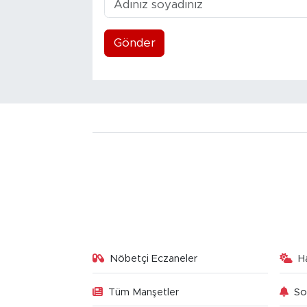
Gönder
Nöbetçi Eczaneler
H
Tüm Manşetler
So