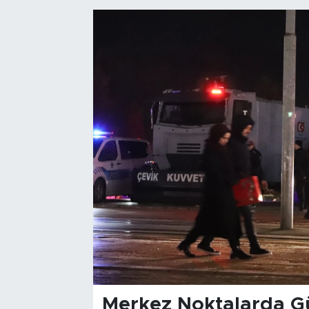
Bölge
Teknoloji
Magazin
Dünya
Sektör
Merkez Noktalarda Güv