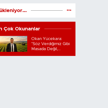
ükleniyor...
n Çok Okunanlar
Okan Yücekara:
"Söz Verdiğimiz Gibi
Masada Değil,
Sahadayız"