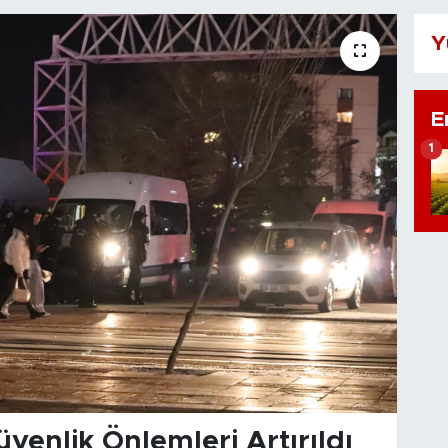
Y
E
1
enlik Önlemleri Artırıldı