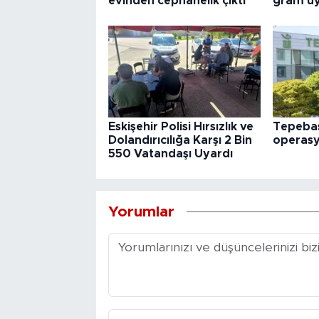
evinden cephanelik çıktı
gram uy
Eskişehir Polisi Hırsızlık ve
Tepebaş
Dolandırıcılığa Karşı 2 Bin
operas
550 Vatandaşı Uyardı
Yorumlar