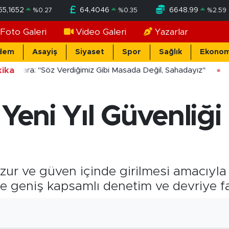
55,1652
64,4046
6648.99
%
0.27
%
0.35
%
2.59
Foto Galeri
Video Galeri
Yazarlar
dem
Asayiş
Siyaset
Spor
Sağlık
Ekonom
ika
ücekara: "Söz Verdiğimiz Gibi Masada Değil, Sahadayız"
Yeni Yıl Güvenliği 
uzur ve güven içinde girilmesi amacıyl
de geniş kapsamlı denetim ve devriye fa