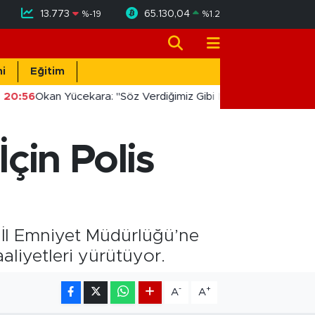
13.773
65.130,04
%
-19
%
1.2
i
Eğitim
20:56
Okan Yücekara: "Söz Verdiğimiz Gibi Masada Değil, Saha
İçin Polis
a İl Emniyet Müdürlüğü’ne
aliyetleri yürütüyor.
-
+
A
A