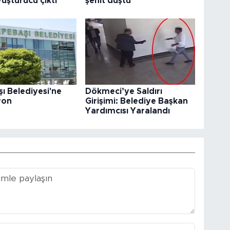
uşturucu çıktı
şehit düştü
ı Belediyesi'ne
Dökmeci’ye Saldırı
yon
Girişimi: Belediye Başkan
Yardımcısı Yaralandı