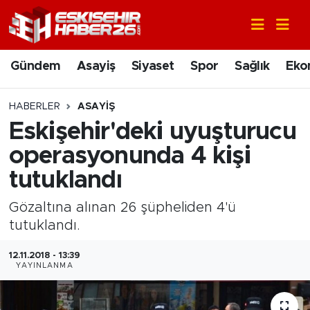
Gündem
Nöbetçi Eczaneler
Gündem
Asayiş
Siyaset
Spor
Sağlık
Eko
Asayiş
Hava Durumu
HABERLER
ASAYIŞ
Siyaset
Trafik Durumu
Eskişehir'deki uyuşturucu
operasyonunda 4 kişi
Spor
Süper Lig Puan Durumu ve Fikstür
tutuklandı
Sağlık
Tüm Manşetler
Gözaltına alınan 26 şüpheliden 4'ü
tutuklandı.
Ekonomi
Son Dakika Haberleri
12.11.2018 - 13:39
Eğitim
Haber Arşivi
YAYINLANMA
Sanat