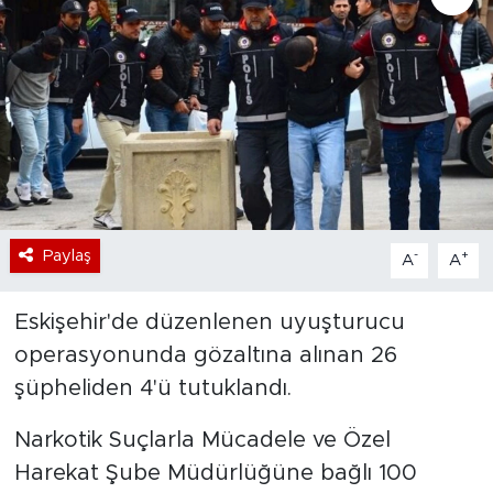
Bölge
Teknoloji
Magazin
Dünya
Paylaş
-
+
A
A
Sektör
Eskişehir'de düzenlenen uyuşturucu
operasyonunda gözaltına alınan 26
şüpheliden 4'ü tutuklandı.
Narkotik Suçlarla Mücadele ve Özel
Harekat Şube Müdürlüğüne bağlı 100