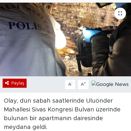
Bölge
Teknoloji
Magazin
Dünya
Sektör
Paylaş
-
+
A
A
Olay, dün sabah saatlerinde Uluönder
Mahallesi Sivas Kongresi Bulvarı üzerinde
bulunan bir apartmanın dairesinde
meydana geldi.