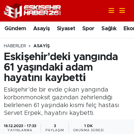
Gündem
Nöbetçi Eczaneler
Gündem
Asayiş
Siyaset
Spor
Sağlık
Eko
Asayiş
Hava Durumu
HABERLER
ASAYIŞ
Siyaset
Trafik Durumu
Eskişehir'deki yangında
61 yaşındaki adam
Spor
Süper Lig Puan Durumu ve Fikstür
hayatını kaybetti
Sağlık
Tüm Manşetler
Eskişehir’de bir evde çıkan yangında
korbonmonoksit gazından zehirlendiği
Ekonomi
Son Dakika Haberleri
belirlenen 61 yaşındaki kısmi felç hastası
Servet Erpek, hayatını kaybetti.
Eğitim
Haber Arşivi
16.12.2023 - 17:33
3
1 DK
Sanat
YAYINLANMA
PAYLAŞIM
OKUNMA SÜRESI