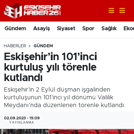
Gündem
Nöbetçi Eczaneler
Gündem
Asayiş
Siyaset
Spor
Sağlık
Eko
Asayiş
Hava Durumu
HABERLER
GÜNDEM
Siyaset
Trafik Durumu
Eskişehir’in 101’inci
kurtuluş yılı törenle
Spor
Süper Lig Puan Durumu ve Fikstür
kutlandı
Sağlık
Tüm Manşetler
Eskişehir’in 2 Eylül düşman işgalinden
kurtuluşunun 101’inci yıl dönümü Valilik
Ekonomi
Son Dakika Haberleri
Meydanı’nda düzenlenen törenle kutlandı.
Eğitim
Haber Arşivi
02.09.2023 - 15:09
YAYINLANMA
Sanat