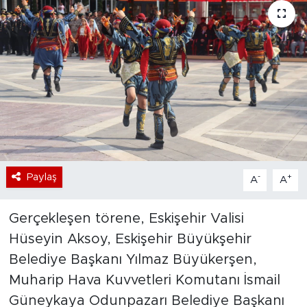
Bölge
Teknoloji
Magazin
Dünya
Sektör
Paylaş
-
+
A
A
Gerçekleşen törene, Eskişehir Valisi
Hüseyin Aksoy, Eskişehir Büyükşehir
Belediye Başkanı Yılmaz Büyükerşen,
Muharip Hava Kuvvetleri Komutanı İsmail
Güneykaya Odunpazarı Belediye Başkanı