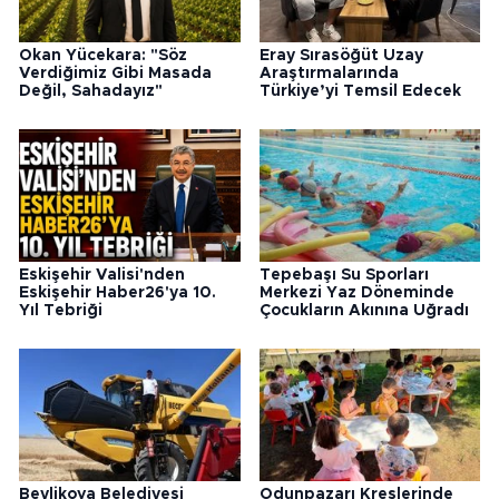
Okan Yücekara: "Söz
Eray Sırasöğüt Uzay
Verdiğimiz Gibi Masada
Araştırmalarında
Değil, Sahadayız"
Türkiye’yi Temsil Edecek
Eskişehir Valisi'nden
Tepebaşı Su Sporları
Eskişehir Haber26'ya 10.
Merkezi Yaz Döneminde
Yıl Tebriği
Çocukların Akınına Uğradı
Beylikova Belediyesi
Odunpazarı Kreşlerinde