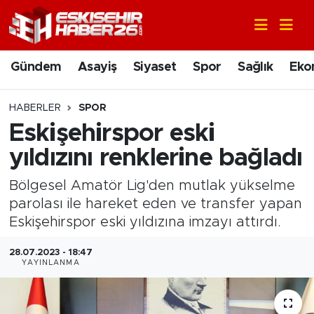
Gündem
Nöbetçi Eczaneler
Gündem
Asayiş
Siyaset
Spor
Sağlık
Eko
Asayiş
Hava Durumu
HABERLER
SPOR
Siyaset
Trafik Durumu
Eskişehirspor eski
yıldızını renklerine bağladı
Spor
Süper Lig Puan Durumu ve Fikstür
Bölgesel Amatör Lig'den mutlak yükselme
Sağlık
Tüm Manşetler
parolası ile hareket eden ve transfer yapan
Eskişehirspor eski yıldızına imzayı attırdı.
Ekonomi
Son Dakika Haberleri
28.07.2023 - 18:47
YAYINLANMA
Eğitim
Haber Arşivi
Sanat