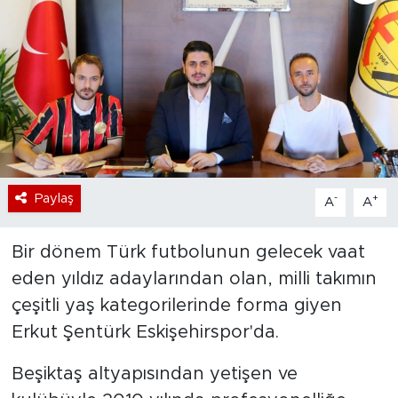
Bölge
Teknoloji
Magazin
Dünya
Paylaş
-
+
A
A
Sektör
Bir dönem Türk futbolunun gelecek vaat
eden yıldız adaylarından olan, milli takımın
çeşitli yaş kategorilerinde forma giyen
Erkut Şentürk Eskişehirspor'da.
Beşiktaş altyapısından yetişen ve