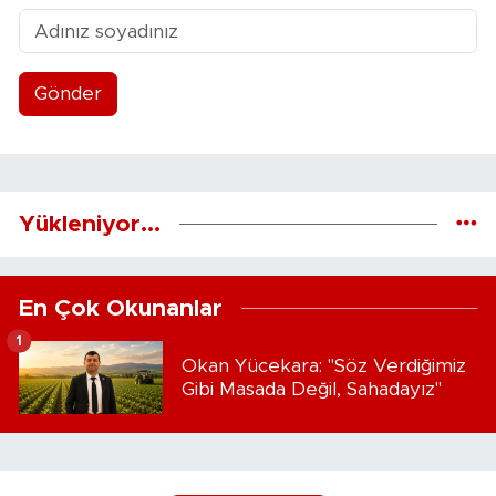
Gönder
Yükleniyor...
En Çok Okunanlar
1
Okan Yücekara: "Söz Verdiğimiz
Gibi Masada Değil, Sahadayız"