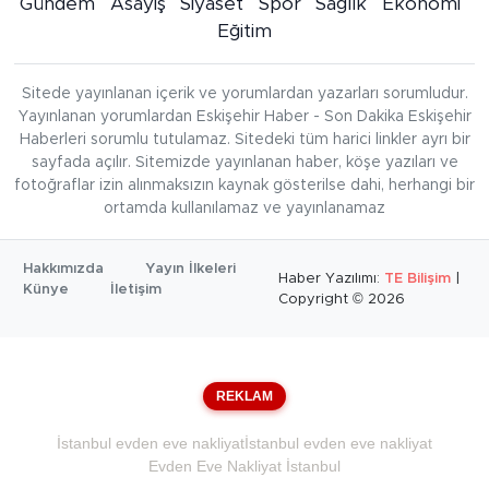
Gündem
Asayiş
Siyaset
Spor
Sağlık
Ekonomi
Eğitim
Sitede yayınlanan içerik ve yorumlardan yazarları sorumludur.
Yayınlanan yorumlardan Eskişehir Haber - Son Dakika Eskişehir
Haberleri sorumlu tutulamaz. Sitedeki tüm harici linkler ayrı bir
sayfada açılır. Sitemizde yayınlanan haber, köşe yazıları ve
fotoğraflar izin alınmaksızın kaynak gösterilse dahi, herhangi bir
ortamda kullanılamaz ve yayınlanamaz
Hakkımızda
Yayın İlkeleri
Haber Yazılımı:
TE Bilişim
|
Künye
İletişim
Copyright © 2026
REKLAM
İstanbul evden eve nakliyat
İstanbul evden eve nakliyat
Evden Eve Nakliyat İstanbul