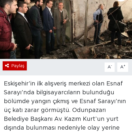
Bölge
Teknoloji
Magazin
Dünya
Paylaş
-
+
A
A
Sektör
Eskişehir’in ilk alışveriş merkezi olan Esnaf
Sarayı’nda bilgisayarcıların bulunduğu
bölümde yangın çıkmış ve Esnaf Sarayı’nın
üç katı zarar görmüştü. Odunpazarı
Belediye Başkanı Av. Kazım Kurt’un yurt
dışında bulunması nedeniyle olay yerine