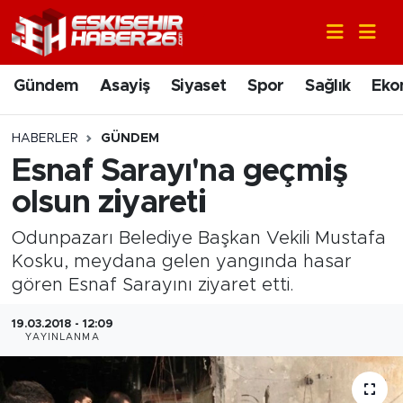
Gündem
Nöbetçi Eczaneler
Gündem
Asayiş
Siyaset
Spor
Sağlık
Eko
Asayiş
Hava Durumu
HABERLER
GÜNDEM
Siyaset
Trafik Durumu
Esnaf Sarayı'na geçmiş
olsun ziyareti
Spor
Süper Lig Puan Durumu ve Fikstür
Odunpazarı Belediye Başkan Vekili Mustafa
Sağlık
Tüm Manşetler
Kosku, meydana gelen yangında hasar
gören Esnaf Sarayını ziyaret etti.
Ekonomi
Son Dakika Haberleri
19.03.2018 - 12:09
YAYINLANMA
Eğitim
Haber Arşivi
Sanat