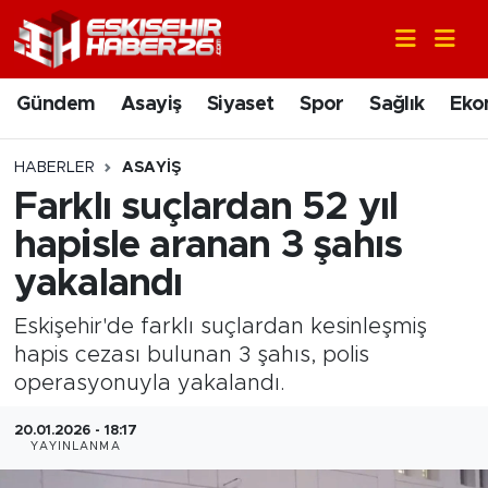
Gündem
Nöbetçi Eczaneler
Gündem
Asayiş
Siyaset
Spor
Sağlık
Eko
Asayiş
Hava Durumu
HABERLER
ASAYIŞ
Siyaset
Trafik Durumu
Farklı suçlardan 52 yıl
hapisle aranan 3 şahıs
Spor
Süper Lig Puan Durumu ve Fikstür
yakalandı
Sağlık
Tüm Manşetler
Eskişehir'de farklı suçlardan kesinleşmiş
hapis cezası bulunan 3 şahıs, polis
Ekonomi
Son Dakika Haberleri
operasyonuyla yakalandı.
Eğitim
Haber Arşivi
20.01.2026 - 18:17
YAYINLANMA
Sanat