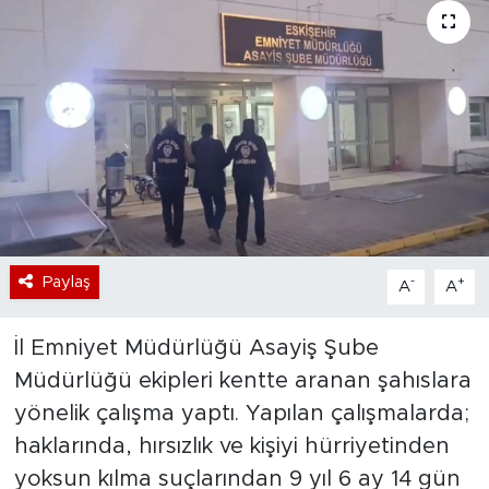
Bölge
Teknoloji
Magazin
Dünya
Sektör
Paylaş
-
+
A
A
İl Emniyet Müdürlüğü Asayiş Şube
Müdürlüğü ekipleri kentte aranan şahıslara
yönelik çalışma yaptı. Yapılan çalışmalarda;
haklarında, hırsızlık ve kişiyi hürriyetinden
yoksun kılma suçlarından 9 yıl 6 ay 14 gün