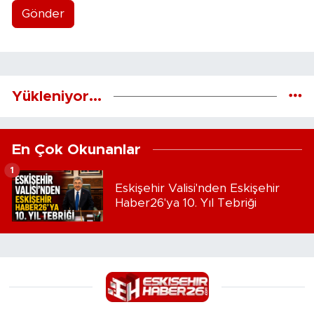
Gönder
Yükleniyor...
En Çok Okunanlar
1
Eskişehir Valisi'nden Eskişehir
Haber26'ya 10. Yıl Tebriği