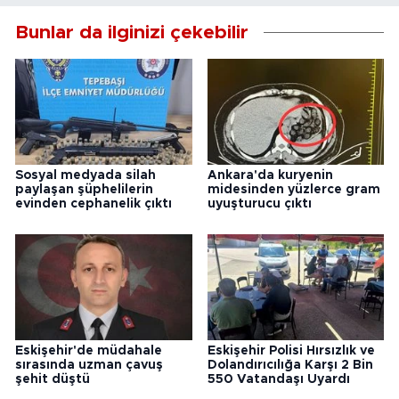
Bunlar da ilginizi çekebilir
Sosyal medyada silah
Ankara'da kuryenin
paylaşan şüphelilerin
midesinden yüzlerce gram
evinden cephanelik çıktı
uyuşturucu çıktı
Eskişehir'de müdahale
Eskişehir Polisi Hırsızlık ve
sırasında uzman çavuş
Dolandırıcılığa Karşı 2 Bin
şehit düştü
550 Vatandaşı Uyardı