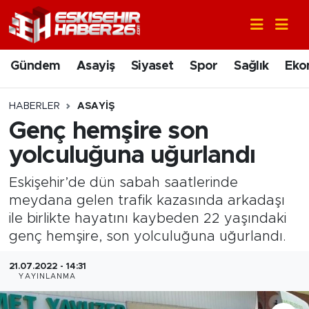
Gündem
Nöbetçi Eczaneler
Gündem
Asayiş
Siyaset
Spor
Sağlık
Eko
Asayiş
Hava Durumu
HABERLER
ASAYIŞ
Siyaset
Trafik Durumu
Genç hemşire son
yolculuğuna uğurlandı
Spor
Süper Lig Puan Durumu ve Fikstür
Eskişehir’de dün sabah saatlerinde
Sağlık
Tüm Manşetler
meydana gelen trafik kazasında arkadaşı
ile birlikte hayatını kaybeden 22 yaşındaki
Ekonomi
Son Dakika Haberleri
genç hemşire, son yolculuğuna uğurlandı.
Eğitim
Haber Arşivi
21.07.2022 - 14:31
YAYINLANMA
Sanat