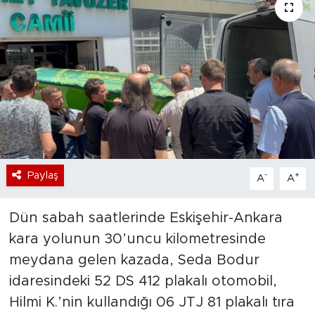
Bölge
Teknoloji
Magazin
Dünya
Sektör
Paylaş
-
+
A
A
Dün sabah saatlerinde Eskişehir-Ankara
kara yolunun 30’uncu kilometresinde
meydana gelen kazada, Seda Bodur
idaresindeki 52 DS 412 plakalı otomobil,
Hilmi K.’nin kullandığı 06 JTJ 81 plakalı tıra