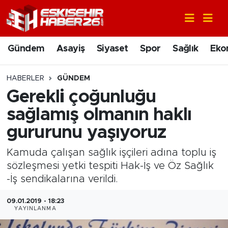
Gündem
Nöbetçi Eczaneler
Gündem
Asayiş
Siyaset
Spor
Sağlık
Eko
Asayiş
Hava Durumu
HABERLER
GÜNDEM
Siyaset
Trafik Durumu
Gerekli çoğunluğu
sağlamış olmanın haklı
Spor
Süper Lig Puan Durumu ve Fikstür
gururunu yaşıyoruz
Sağlık
Tüm Manşetler
Kamuda çalışan sağlık işçileri adına toplu iş
sözleşmesi yetki tespiti Hak-İş ve Öz Sağlık
Ekonomi
Son Dakika Haberleri
-İş sendikalarına verildi.
Eğitim
Haber Arşivi
09.01.2019 - 18:23
YAYINLANMA
Sanat