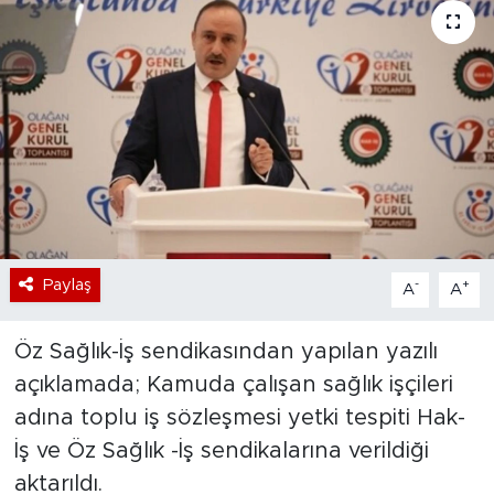
Bölge
Teknoloji
Magazin
Dünya
Sektör
Paylaş
-
+
A
A
Öz Sağlık-İş sendikasından yapılan yazılı
açıklamada; Kamuda çalışan sağlık işçileri
adına toplu iş sözleşmesi yetki tespiti Hak-
İş ve Öz Sağlık -İş sendikalarına verildiği
aktarıldı.