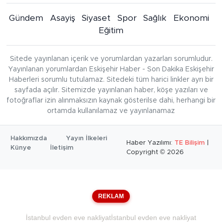
Gündem
Asayiş
Siyaset
Spor
Sağlık
Ekonomi
Eğitim
Sitede yayınlanan içerik ve yorumlardan yazarları sorumludur.
Yayınlanan yorumlardan Eskişehir Haber - Son Dakika Eskişehir
Haberleri sorumlu tutulamaz. Sitedeki tüm harici linkler ayrı bir
sayfada açılır. Sitemizde yayınlanan haber, köşe yazıları ve
fotoğraflar izin alınmaksızın kaynak gösterilse dahi, herhangi bir
ortamda kullanılamaz ve yayınlanamaz
Hakkımızda
Yayın İlkeleri
Haber Yazılımı:
TE Bilişim
|
Künye
İletişim
Copyright © 2026
REKLAM
İstanbul evden eve nakliyat
İstanbul evden eve nakliyat