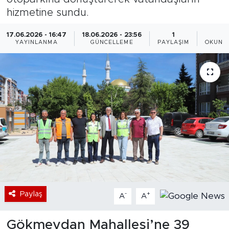
hizmetine sundu.
Bölge
17.06.2026 - 16:47
18.06.2026 - 23:56
1
2
YAYINLANMA
GÜNCELLEME
PAYLAŞIM
OKUNM
Teknoloji
Magazin
Dünya
Sektör
Paylaş
-
+
A
A
Gökmeydan Mahallesi’ne 39