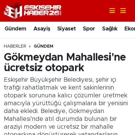
Gündem
Nöbetçi Eczaneler
Gündem
Asayiş
Siyaset
Spor
Sağlık
Eko
Asayiş
Hava Durumu
HABERLER
GÜNDEM
Siyaset
Trafik Durumu
Gökmeydan Mahallesi'ne
ücretsiz otopark
Spor
Süper Lig Puan Durumu ve Fikstür
Eskişehir Büyükşehir Belediyesi, şehir içi
Sağlık
Tüm Manşetler
trafiği rahatlatmak ve kent sakinlerinin
otopark sorununa kalıcı çözümler üretmek
Ekonomi
Son Dakika Haberleri
amacıyla yürüttüğü çalışmalara bir yenisini
daha ekledi. Belediye, Gökmeydan
Eğitim
Haber Arşivi
Mahallesi’nde atıl durumda bulunan bir
araziyi modern ve ücretsiz bir mahalle
Sanat
otoparkına dönüştürerek vatandaşların