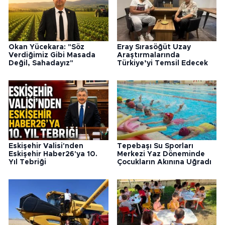
Okan Yücekara: "Söz
Eray Sırasöğüt Uzay
Verdiğimiz Gibi Masada
Araştırmalarında
Değil, Sahadayız"
Türkiye’yi Temsil Edecek
Eskişehir Valisi'nden
Tepebaşı Su Sporları
Eskişehir Haber26'ya 10.
Merkezi Yaz Döneminde
Yıl Tebriği
Çocukların Akınına Uğradı