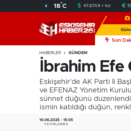
°
18
C
47,6704
5
%
0
Gündem
Nöbetçi Eczaneler
Gün
Asayiş
Hava Durumu
Son Dak
20:56
Okan Y
Siyaset
Trafik Durumu
HABERLER
GÜNDEM
İbrahim Efe Ç
Spor
Süper Lig Puan Durumu ve Fikstür
Eskişehir’de AK Parti İl Ba
Sağlık
Tüm Manşetler
ve EFENAZ Yönetim Kurulu B
Ekonomi
Son Dakika Haberleri
sünnet düğünü düzenlendi. 
ismin katıldığı düğün, renk
Eğitim
Haber Arşivi
16.06.2025 - 15:05
YAYINLANMA
Sanat