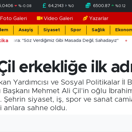
5,0406
64,2143
6500.87
%
-0.08
%
0
%
0.12
Foto Galeri
Video Galeri
Yazarlar
dem
Asayiş
Siyaset
Spor
Sağlık
Ekonom
ika
ücekara: "Söz Verdiğimiz Gibi Masada Değil, Sahadayız"
il erkekliğe ilk adı
şkan Yardımcısı ve Sosyal Politikalar İl
aşkanı Mehmet Ali Çil’in oğlu İbrahim 
Şehrin siyaset, iş, spor ve sanat cam
li anlara sahne oldu.