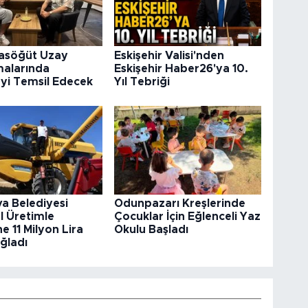
rasöğüt Uzay
Eskişehir Valisi'nden
malarında
Eskişehir Haber26'ya 10.
’yi Temsil Edecek
Yıl Tebriği
va Belediyesi
Odunpazarı Kreşlerinde
l Üretimle
Çocuklar İçin Eğlenceli Yaz
e 11 Milyon Lira
Okulu Başladı
ğladı