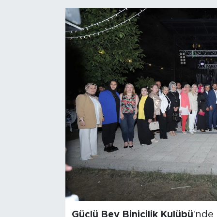
Bölge
Teknoloji
Magazin
Dünya
Sektör
Güçlü Bey Binicilik Kulübü
'nde