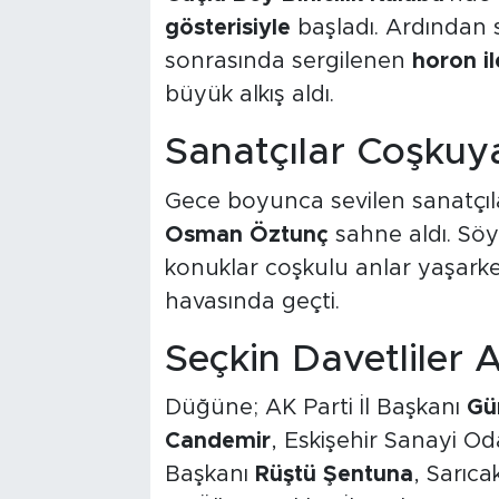
gösterisiyle
başladı. Ardından
sonrasında sergilenen
horon il
büyük alkış aldı.
Sanatçılar Coşkuy
Gece boyunca sevilen sanatçı
Osman Öztunç
sahne aldı. Söy
konuklar coşkulu anlar yaşark
havasında geçti.
Seçkin Davetliler 
Düğüne; AK Parti İl Başkanı
Gü
Candemir
, Eskişehir Sanayi O
Başkanı
Rüştü Şentuna
, Sarıc