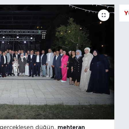
Y
 gerçekleşen düğün,
mehteran