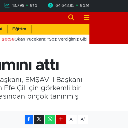
13.799
64.643,95
%
70
%
0.16
i
Eğitim
20:56
Okan Yücekara: "Söz Verdiğimiz Gibi Masada Değil, Saha
mını attı
 Başkanı, EMŞAV İl Başkanı
Efe Çil için görkemli bir
iasından birçok tanınmış
-
+
A
A