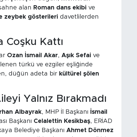
 sahne alan
Roman dans ekibi
ve
e zeybek gösterileri
davetlilerden
a Coşku Kattı
lar
Ozan İsmail Akar
,
Aşık Sefai
ve
lenen türkü ve ezgiler eşliğinde
en, düğün adeta bir
kültürel şölen
Aileyi Yalnız Bırakmadı
rhan Albayrak
, MHP İl Başkanı
İsmail
dası Başkanı
Celalettin Kesikbaş
, ERİAD
akaya Belediye Başkanı
Ahmet Dönmez