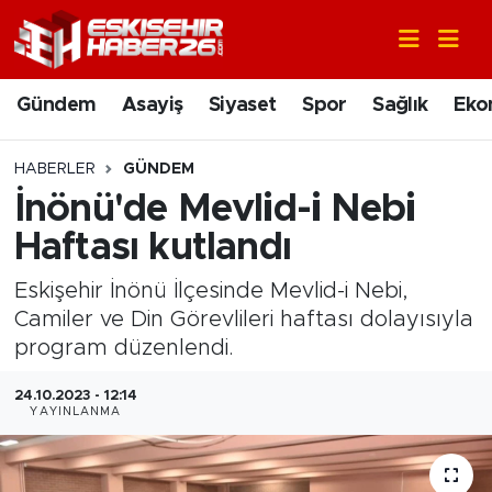
Gündem
Nöbetçi Eczaneler
Gündem
Asayiş
Siyaset
Spor
Sağlık
Eko
Asayiş
Hava Durumu
HABERLER
GÜNDEM
Siyaset
Trafik Durumu
İnönü'de Mevlid-i Nebi
Haftası kutlandı
Spor
Süper Lig Puan Durumu ve Fikstür
Eskişehir İnönü İlçesinde Mevlid-i Nebi,
Sağlık
Tüm Manşetler
Camiler ve Din Görevlileri haftası dolayısıyla
program düzenlendi.
Ekonomi
Son Dakika Haberleri
24.10.2023 - 12:14
YAYINLANMA
Eğitim
Haber Arşivi
Sanat