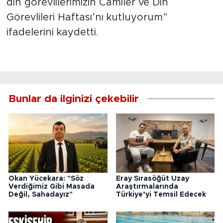
din görevlilerimizin Camiler ve Din
Görevlileri Haftası’nı kutluyorum”
ifadelerini kaydetti.
Bunlar da ilginizi çekebilir
Okan Yücekara: "Söz
Eray Sırasöğüt Uzay
Verdiğimiz Gibi Masada
Araştırmalarında
Değil, Sahadayız"
Türkiye’yi Temsil Edecek