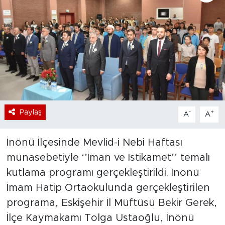
Bölge
Teknoloji
Magazin
Dünya
Paylaş
-
+
A
A
Sektör
İnönü İlçesinde Mevlid-i Nebi Haftası
münasebetiyle ‘’İman ve İstikamet’’ temalı
kutlama programı gerçekleştirildi. İnönü
İmam Hatip Ortaokulunda gerçekleştirilen
programa, Eskişehir İl Müftüsü Bekir Gerek,
İlçe Kaymakamı Tolga Ustaoğlu, İnönü