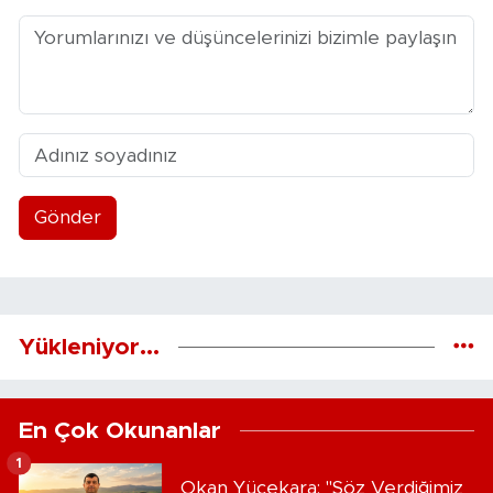
Gönder
Yükleniyor...
En Çok Okunanlar
1
Okan Yücekara: "Söz Verdiğimiz