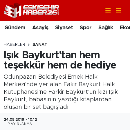
Gündem
Nöbetçi Eczaneler
Gündem
Asayiş
Siyaset
Spor
Sağlık
Eko
Asayiş
Hava Durumu
HABERLER
SANAT
Siyaset
Trafik Durumu
Işık Baykurt'tan hem
teşekkür hem de hediye
Spor
Süper Lig Puan Durumu ve Fikstür
Odunpazarı Belediyesi Emek Halk
Sağlık
Tüm Manşetler
Merkezi’nde yer alan Fakir Baykurt Halk
Kütüphanesi’ne Farkir Baykurt’un kızı Işık
Ekonomi
Son Dakika Haberleri
Baykurt, babasının yazdığı kitaplardan
oluşan bir set bağışladı.
Eğitim
Haber Arşivi
24.05.2019 - 10:12
YAYINLANMA
Sanat