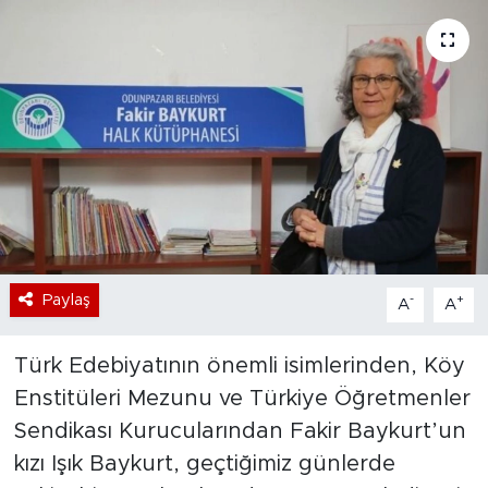
Bölge
Teknoloji
Magazin
Dünya
Sektör
Paylaş
-
+
A
A
Türk Edebiyatının önemli isimlerinden, Köy
Enstitüleri Mezunu ve Türkiye Öğretmenler
Sendikası Kurucularından Fakir Baykurt’un
kızı Işık Baykurt, geçtiğimiz günlerde