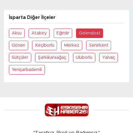
İsparta Diğer İlçeler
Aksu
Atabey
Eğirdir
Gelendost
Gönen
Keçiborlu
Merkez
Senirkent
Sütçüler
Şarkikaraağaç
Uluborlu
Yalvaç
Yenişarbademli
"Tarafsız, İlkeli ve Bağımsız."