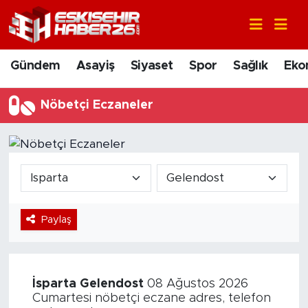
Gündem
Nöbetçi Eczaneler
Gündem
Asayiş
Siyaset
Spor
Sağlık
Eko
Asayiş
Hava Durumu
Nöbetçi Eczaneler
Siyaset
Trafik Durumu
Spor
Süper Lig Puan Durumu ve Fikstür
Sağlık
Tüm Manşetler
Paylaş
Ekonomi
Son Dakika Haberleri
Eğitim
Haber Arşivi
İsparta
Gelendost
08 Ağustos 2026
Sanat
Cumartesi nöbetçi eczane adres, telefon