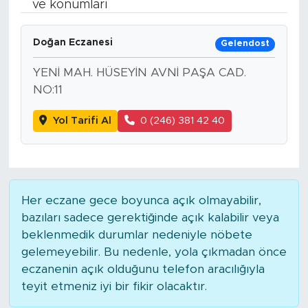
ve konumları
Bölge
Doğan Eczanesi
Gelendost
Teknoloji
YENİ MAH. HÜSEYİN AVNİ PAŞA CAD.
NO:11
Magazin
Yol Tarifi Al
0 (246) 381 42 40
Dünya
Sektör
Her eczane gece boyunca açık olmayabilir,
bazıları sadece gerektiğinde açık kalabilir veya
beklenmedik durumlar nedeniyle nöbete
gelemeyebilir. Bu nedenle, yola çıkmadan önce
eczanenin açık olduğunu telefon aracılığıyla
teyit etmeniz iyi bir fikir olacaktır.