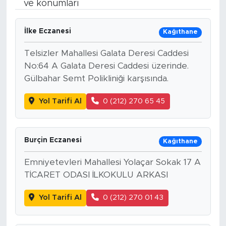
ve konumları
Bölge
İlke Eczanesi
Kağıthane
Teknoloji
Telsizler Mahallesi Galata Deresi Caddesi
No:64 A Galata Deresi Caddesi üzerinde.
Magazin
Gülbahar Semt Polikliniği karşısında.
Dünya
Yol Tarifi Al
0 (212) 270 65 45
Sektör
Burçin Eczanesi
Kağıthane
Emniyetevleri Mahallesi Yolaçar Sokak 17 A
TİCARET ODASI İLKOKULU ARKASI
Yol Tarifi Al
0 (212) 270 01 43