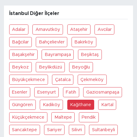
İstanbul Diğer İlçeler
Adalar
Arnavutköy
Ataşehir
Avcilar
Bağcilar
Bahçelievler
Bakirköy
Başakşehir
Bayrampaşa
Beşiktaş
Beykoz
Beylikdüzü
Beyoğlu
Büyükçekmece
Çatalca
Çekmeköy
Esenler
Esenyurt
Fatih
Gaziosmanpaşa
Güngören
Kadiköy
Kağithane
Kartal
Küçükçekmece
Maltepe
Pendik
Sancaktepe
Sariyer
Silivri
Sultanbeyli