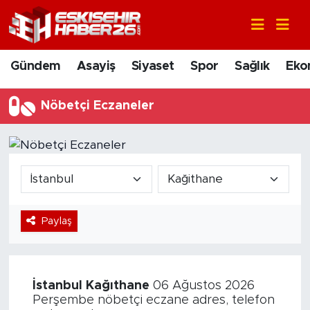
Gündem
Nöbetçi Eczaneler
Gündem
Asayiş
Siyaset
Spor
Sağlık
Eko
Asayiş
Hava Durumu
Nöbetçi Eczaneler
Siyaset
Trafik Durumu
Spor
Süper Lig Puan Durumu ve Fikstür
Sağlık
Tüm Manşetler
Paylaş
Ekonomi
Son Dakika Haberleri
Eğitim
Haber Arşivi
İstanbul
Kağıthane
06 Ağustos 2026
Sanat
Perşembe nöbetçi eczane adres, telefon