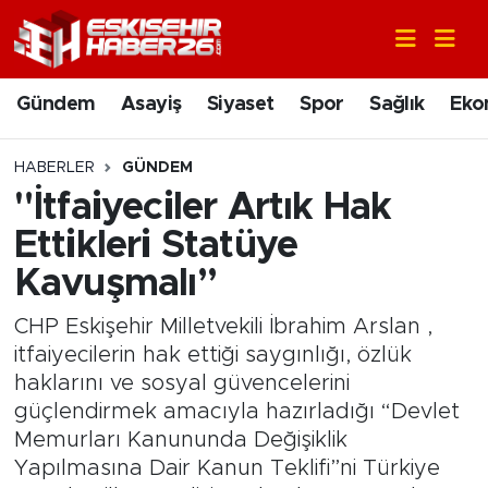
Gündem
Nöbetçi Eczaneler
Gündem
Asayiş
Siyaset
Spor
Sağlık
Eko
Asayiş
Hava Durumu
HABERLER
GÜNDEM
Siyaset
Trafik Durumu
"İtfaiyeciler Artık Hak
Ettikleri Statüye
Spor
Süper Lig Puan Durumu ve Fikstür
Kavuşmalı”
Sağlık
Tüm Manşetler
CHP Eskişehir Milletvekili İbrahim Arslan ,
itfaiyecilerin hak ettiği saygınlığı, özlük
Ekonomi
Son Dakika Haberleri
haklarını ve sosyal güvencelerini
güçlendirmek amacıyla hazırladığı “Devlet
Eğitim
Haber Arşivi
Memurları Kanununda Değişiklik
Yapılmasına Dair Kanun Teklifi”ni Türkiye
Sanat