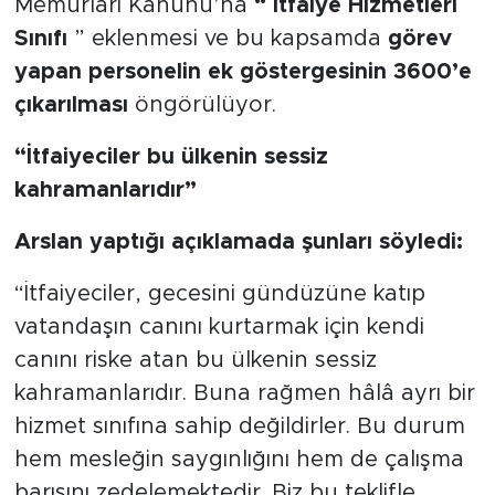
Memurları Kanunu’na
“ İtfaiye Hizmetleri
Sınıfı
” eklenmesi ve bu kapsamda
görev
yapan personelin ek göstergesinin 3600’e
çıkarılması
öngörülüyor.
“İtfaiyeciler bu ülkenin sessiz
kahramanlarıdır”
Arslan yaptığı açıklamada şunları söyledi:
“İtfaiyeciler, gecesini gündüzüne katıp
vatandaşın canını kurtarmak için kendi
canını riske atan bu ülkenin sessiz
kahramanlarıdır. Buna rağmen hâlâ ayrı bir
hizmet sınıfına sahip değildirler. Bu durum
hem mesleğin saygınlığını hem de çalışma
barışını zedelemektedir. Biz bu teklifle,