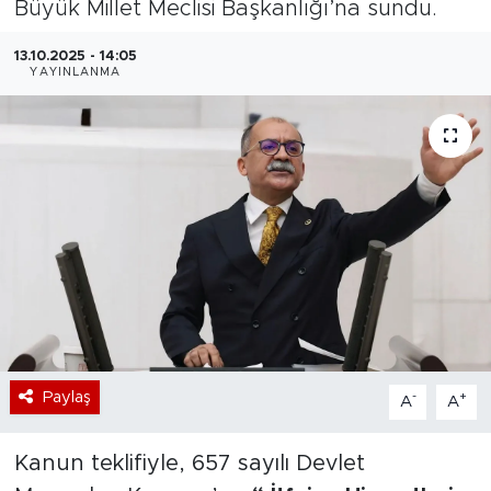
Büyük Millet Meclisi Başkanlığı’na sundu.
Bölge
13.10.2025 - 14:05
YAYINLANMA
Teknoloji
Magazin
Dünya
Sektör
Paylaş
-
+
A
A
Kanun teklifiyle, 657 sayılı Devlet