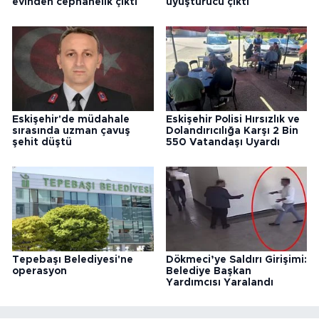
evinden cephanelik çıktı
uyuşturucu çıktı
Eskişehir'de müdahale
Eskişehir Polisi Hırsızlık ve
sırasında uzman çavuş
Dolandırıcılığa Karşı 2 Bin
şehit düştü
550 Vatandaşı Uyardı
Tepebaşı Belediyesi'ne
Dökmeci’ye Saldırı Girişimi:
operasyon
Belediye Başkan
Yardımcısı Yaralandı