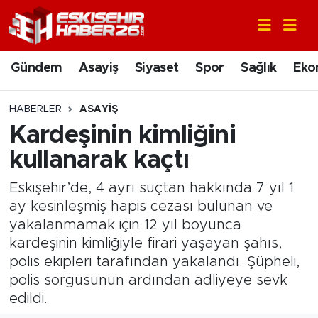
Gündem
Nöbetçi Eczaneler
Gündem
Asayiş
Siyaset
Spor
Sağlık
Eko
Asayiş
Hava Durumu
HABERLER
ASAYIŞ
Siyaset
Trafik Durumu
Kardeşinin kimliğini
kullanarak kaçtı
Spor
Süper Lig Puan Durumu ve Fikstür
Eskişehir’de, 4 ayrı suçtan hakkında 7 yıl 1
Sağlık
Tüm Manşetler
ay kesinleşmiş hapis cezası bulunan ve
yakalanmamak için 12 yıl boyunca
Ekonomi
Son Dakika Haberleri
kardeşinin kimliğiyle firari yaşayan şahıs,
polis ekipleri tarafından yakalandı. Şüpheli,
Eğitim
Haber Arşivi
polis sorgusunun ardından adliyeye sevk
edildi.
Sanat