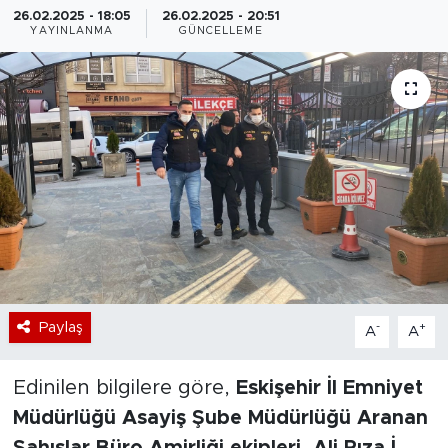
26.02.2025 - 18:05
26.02.2025 - 20:51
YAYINLANMA
GÜNCELLEME
Bölge
Teknoloji
Magazin
Dünya
Sektör
Paylaş
-
+
A
A
Edinilen bilgilere göre,
Eskişehir İl Emniyet
Müdürlüğü Asayiş Şube Müdürlüğü Aranan
Şahıslar Büro Amirliği ekipleri
,
Ali Rıza İ.