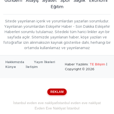
Gündem
Asayiş
Siyaset
Spor
Sağlık
Ekonomi
Eğitim
Sitede yayınlanan içerik ve yorumlardan yazarları sorumludur.
Yayınlanan yorumlardan Eskişehir Haber - Son Dakika Eskişehir
Haberleri sorumlu tutulamaz. Sitedeki tüm harici linkler ayrı bir
sayfada açılır. Sitemizde yayınlanan haber, köşe yazıları ve
fotoğraflar izin alınmaksızın kaynak gösterilse dahi, herhangi bir
ortamda kullanılamaz ve yayınlanamaz
Hakkımızda
Yayın İlkeleri
Haber Yazılımı:
TE Bilişim
|
Künye
İletişim
Copyright © 2026
REKLAM
İstanbul evden eve nakliyat
İstanbul evden eve nakliyat
Evden Eve Nakliyat İstanbul