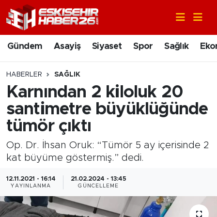
Gündem
Nöbetçi Eczaneler
Gündem
Asayiş
Siyaset
Spor
Sağlık
Eko
Asayiş
Hava Durumu
HABERLER
SAĞLIK
Siyaset
Trafik Durumu
Karnından 2 kiloluk 20
santimetre büyüklüğünde
Spor
Süper Lig Puan Durumu ve Fikstür
tümör çıktı
Sağlık
Tüm Manşetler
Op. Dr. İhsan Oruk: “Tümör 5 ay içerisinde 2
kat büyüme göstermiş.” dedi.
Ekonomi
Son Dakika Haberleri
12.11.2021 - 16:14
21.02.2024 - 13:45
Eğitim
Haber Arşivi
YAYINLANMA
GÜNCELLEME
Sanat