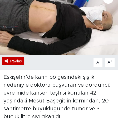
Bölge
Teknoloji
Magazin
Dünya
Paylaş
-
+
A
A
Sektör
Eskişehir’de karın bölgesindeki şişlik
nedeniyle doktora başvuran ve dördüncü
evre mide kanseri teşhisi konulan 42
yaşındaki Mesut Başeğit’in karnından, 20
santimetre büyüklüğünde tümör ve 3
buçuk litre sıvı çıkarıldı.