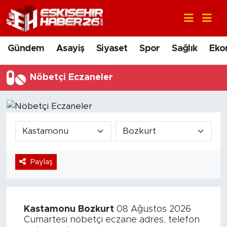
Gündem
Nöbetçi Eczaneler
Gündem
Asayiş
Siyaset
Spor
Sağlık
Eko
Asayiş
Hava Durumu
Nöbetçi Eczaneler
Siyaset
Trafik Durumu
Spor
Süper Lig Puan Durumu ve Fikstür
Sağlık
Tüm Manşetler
Paylaş
Ekonomi
Son Dakika Haberleri
Eğitim
Haber Arşivi
Kastamonu
Bozkurt
08 Ağustos 2026
Sanat
Cumartesi nöbetçi eczane adres, telefon