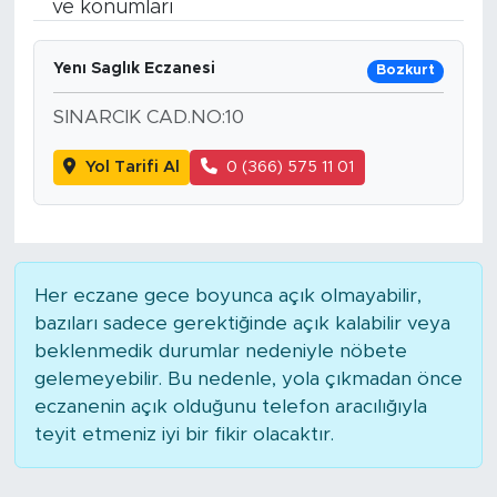
ve konumları
Bölge
Yenı Saglık Eczanesi
Bozkurt
Teknoloji
SINARCIK CAD.NO:10
Magazin
Yol Tarifi Al
0 (366) 575 11 01
Dünya
Sektör
Her eczane gece boyunca açık olmayabilir,
bazıları sadece gerektiğinde açık kalabilir veya
beklenmedik durumlar nedeniyle nöbete
gelemeyebilir. Bu nedenle, yola çıkmadan önce
eczanenin açık olduğunu telefon aracılığıyla
teyit etmeniz iyi bir fikir olacaktır.