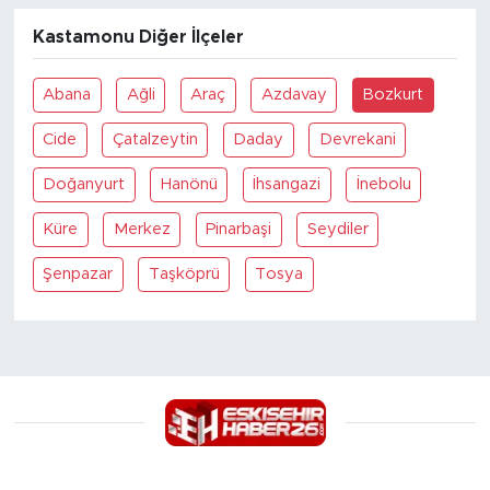
Kastamonu Diğer İlçeler
Abana
Ağli
Araç
Azdavay
Bozkurt
Cide
Çatalzeytin
Daday
Devrekani
Doğanyurt
Hanönü
İhsangazi
İnebolu
Küre
Merkez
Pinarbaşi
Seydiler
Şenpazar
Taşköprü
Tosya