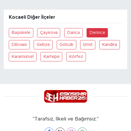
Kocaeli Diğer İlçeler
Başiskele
Çayirova
Darica
Derince
Dilovasi
Gebze
Gölcük
İzmit
Kandira
Karamürsel
Kartepe
Körfez
"Tarafsız, İlkeli ve Bağımsız."