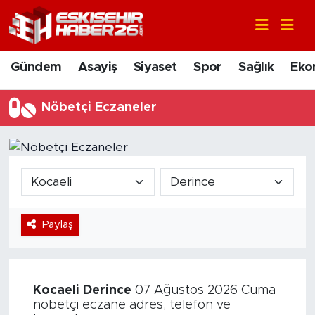
Gündem
Nöbetçi Eczaneler
Gündem
Asayiş
Siyaset
Spor
Sağlık
Eko
Asayiş
Hava Durumu
Nöbetçi Eczaneler
Siyaset
Trafik Durumu
Spor
Süper Lig Puan Durumu ve Fikstür
Sağlık
Tüm Manşetler
Paylaş
Ekonomi
Son Dakika Haberleri
Eğitim
Haber Arşivi
Kocaeli
Derince
07 Ağustos 2026 Cuma
Sanat
nöbetçi eczane adres, telefon ve