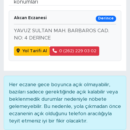
konumları
Bölge
Akcan Eczanesi
Derince
Teknoloji
YAVUZ SULTAN MAH. BARBAROS CAD.
NO: 4 DERİNCE
Magazin
Yol Tarifi Al
0 (262) 229 03 02
Dünya
Sektör
Her eczane gece boyunca açık olmayabilir,
bazıları sadece gerektiğinde açık kalabilir veya
beklenmedik durumlar nedeniyle nöbete
gelemeyebilir. Bu nedenle, yola çıkmadan önce
eczanenin açık olduğunu telefon aracılığıyla
teyit etmeniz iyi bir fikir olacaktır.