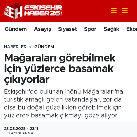
Gündem
Nöbetçi Eczaneler
Gündem
Asayiş
Siyaset
Spor
Sağlık
Eko
Asayiş
Hava Durumu
HABERLER
GÜNDEM
Siyaset
Trafik Durumu
Mağaraları görebilmek
için yüzlerce basamak
Spor
Süper Lig Puan Durumu ve Fikstür
çıkıyorlar
Sağlık
Tüm Manşetler
Eskişehir'de bulunan İnönü Mağaraları'na
turistik amaçlı gelen vatandaşlar, zor da
Ekonomi
Son Dakika Haberleri
olsa bu doğal güzellikleri görebilmek için
yüzlerce basamak çıkmayı göze alıyor.
Eğitim
Haber Arşivi
23.08.2025 - 23:11
Sanat
YAYINLANMA