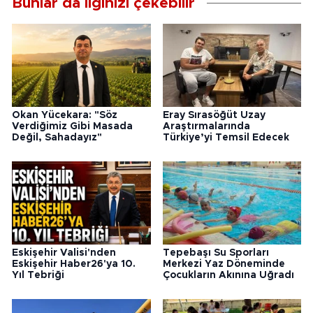
Bunlar da ilginizi çekebilir
Okan Yücekara: "Söz
Eray Sırasöğüt Uzay
Verdiğimiz Gibi Masada
Araştırmalarında
Değil, Sahadayız"
Türkiye’yi Temsil Edecek
Eskişehir Valisi'nden
Tepebaşı Su Sporları
Eskişehir Haber26'ya 10.
Merkezi Yaz Döneminde
Yıl Tebriği
Çocukların Akınına Uğradı