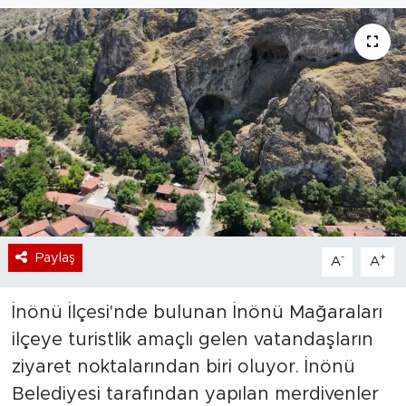
Bölge
Teknoloji
Magazin
Dünya
Sektör
Paylaş
-
+
A
A
İnönü İlçesi'nde bulunan İnönü Mağaraları
ilçeye turistlik amaçlı gelen vatandaşların
ziyaret noktalarından biri oluyor. İnönü
Belediyesi tarafından yapılan merdivenler