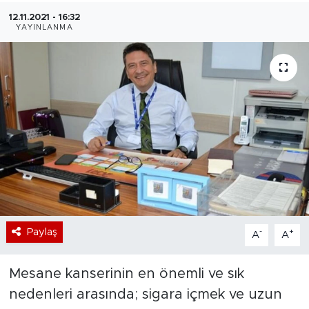
12.11.2021 - 16:32
Bölge
YAYINLANMA
Teknoloji
Magazin
Dünya
Sektör
Paylaş
-
+
A
A
Mesane kanserinin en önemli ve sık
nedenleri arasında; sigara içmek ve uzun