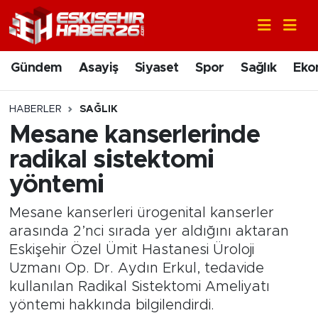
Gündem
Nöbetçi Eczaneler
Gündem
Asayiş
Siyaset
Spor
Sağlık
Eko
Asayiş
Hava Durumu
HABERLER
SAĞLIK
Siyaset
Trafik Durumu
Mesane kanserlerinde
radikal sistektomi
Spor
Süper Lig Puan Durumu ve Fikstür
yöntemi
Sağlık
Tüm Manşetler
Mesane kanserleri ürogenital kanserler
arasında 2’nci sırada yer aldığını aktaran
Ekonomi
Son Dakika Haberleri
Eskişehir Özel Ümit Hastanesi Üroloji
Uzmanı Op. Dr. Aydın Erkul, tedavide
Eğitim
Haber Arşivi
kullanılan Radikal Sistektomi Ameliyatı
yöntemi hakkında bilgilendirdi.
Sanat