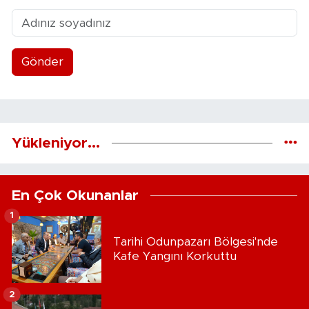
Gönder
Yükleniyor...
En Çok Okunanlar
1
Tarihi Odunpazarı Bölgesi'nde
Kafe Yangını Korkuttu
2