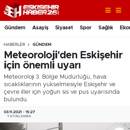
Gündem
Nöbetçi Eczaneler
Gündem
Asayiş
Siyaset
Spor
Sağlık
Eko
Asayiş
Hava Durumu
HABERLER
GÜNDEM
Siyaset
Trafik Durumu
Meteoroloji'den Eskişehir
için önemli uyarı
Spor
Süper Lig Puan Durumu ve Fikstür
Meteoroloji 3. Bölge Müdürlüğü, hava
Sağlık
Tüm Manşetler
sıcaklıklarının yükselmesiyle Eskişehir ve
çevre iller için yoğun sis ve pus uyarısında
Ekonomi
Son Dakika Haberleri
bulundu.
Eğitim
Haber Arşivi
03.11.2021 - 15:27
YAYINLANMA
Sanat