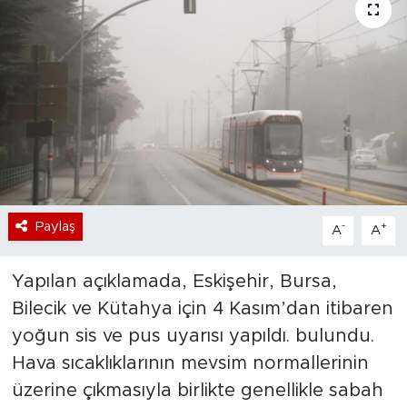
Bölge
Teknoloji
Magazin
Dünya
Sektör
Paylaş
-
+
A
A
Yapılan açıklamada, Eskişehir, Bursa,
Bilecik ve Kütahya için 4 Kasım’dan itibaren
yoğun sis ve pus uyarısı yapıldı. bulundu.
Hava sıcaklıklarının mevsim normallerinin
üzerine çıkmasıyla birlikte genellikle sabah