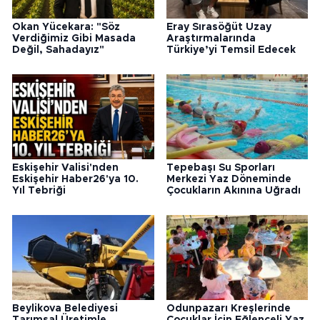
Okan Yücekara: "Söz
Eray Sırasöğüt Uzay
Verdiğimiz Gibi Masada
Araştırmalarında
Değil, Sahadayız"
Türkiye’yi Temsil Edecek
Eskişehir Valisi'nden
Tepebaşı Su Sporları
Eskişehir Haber26'ya 10.
Merkezi Yaz Döneminde
Yıl Tebriği
Çocukların Akınına Uğradı
Beylikova Belediyesi
Odunpazarı Kreşlerinde
Tarımsal Üretimle
Çocuklar İçin Eğlenceli Yaz