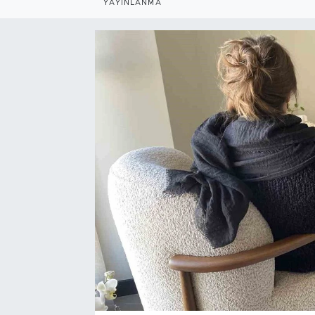
YAYINLANMA
Bölge
Teknoloji
Magazin
Dünya
Sektör