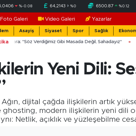
5,0406
64,2143
6500.87
%
-0.08
%
0
%
0.12
Foto Galeri
Video Galeri
Yazarlar
dem
Asayiş
Siyaset
Spor
Sağlık
Ekonom
ika
ücekara: "Söz Verdiğimiz Gibi Masada Değil, Sahadayız"
ilerin Yeni Dili: Se
”
Ağın, dijital çağda ilişkilerin artık yük
 ve ghosting, modern ilişkilerin yeni di
aynı: Netlik, açıklık ve yüzleşebilme ces