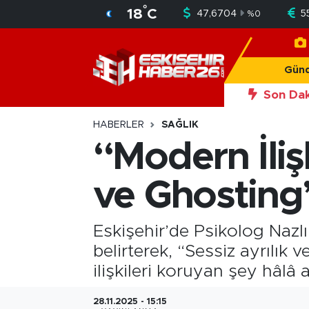
°
18
C
47,6704
5
%
0
Gündem
Nöbetçi Eczaneler
Gün
Asayiş
Hava Durumu
Son Dak
20:56
Okan Y
Siyaset
Trafik Durumu
HABERLER
SAĞLIK
“Modern İlişk
Spor
Süper Lig Puan Durumu ve Fikstür
ve Ghosting
Sağlık
Tüm Manşetler
Ekonomi
Son Dakika Haberleri
Eskişehir’de Psikolog Nazlı 
belirterek, “Sessiz ayrılık
Eğitim
Haber Arşivi
ilişkileri koruyan şey hâlâ 
Sanat
28.11.2025 - 15:15