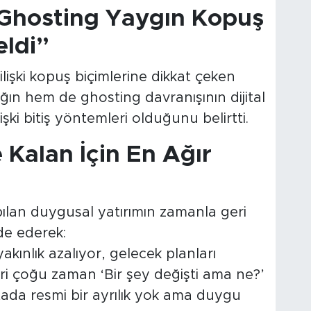
e Ghosting Yaygın Kopuş
eldi”
işki kopuş biçimlerine dikkat çeken
ığın hem de ghosting davranışının dijital
lişki bitiş yöntemleri olduğunu belirtti.
e Kalan İçin En Ağır
yapılan duygusal yatırımın zamanla geri
ade ederek:
kınlık azalıyor, gelecek planları
biri çoğu zaman ‘Bir şey değişti ama ne?’
ada resmi bir ayrılık yok ama duygu