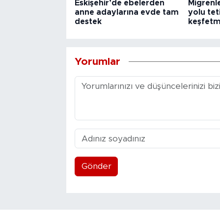
Eskişehir’de ebelerden
Migrenl
anne adaylarına evde tam
yolu teti
destek
keşfetm
Yorumlar
Gönder