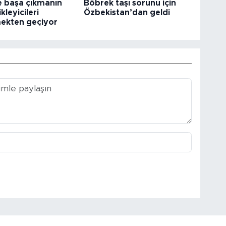
e başa çıkmanın
Böbrek taşı sorunu için
kleyicileri
Özbekistan’dan geldi
ekten geçiyor