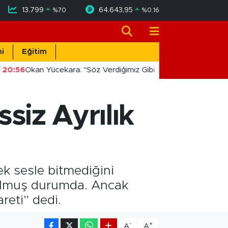
13.799
64.643,95
%
70
%
0.16
i
Eğitim
20:56
Okan Yücekara: "Söz Verdiğimiz Gibi Masada Değil, Sahad
ssiz Ayrılık
sek sesle bitmediğini
li olmuş durumda. Ancak
areti” dedi.
-
+
A
A