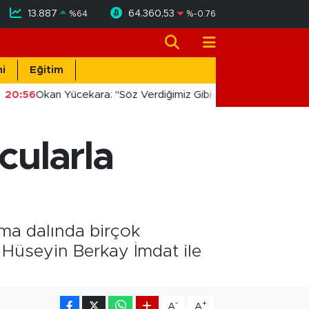
13.887
64.360,53
%
64
%
-0.76
i
Eğitim
20:56
Okan Yücekara: "Söz Verdiğimiz Gibi Masada Değil, Saha
cularla
tma dalında birçok
 Hüseyin Berkay İmdat ile
-
+
A
A