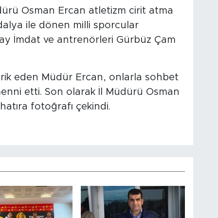
üdürü Osman Ercan atletizm cirit atma
lya ile dönen milli sporcular
ay İmdat ve antrenörleri Gürbüz Çam
brik eden Müdür Ercan, onlarla sohbet
menni etti. Son olarak İl Müdürü Osman
atıra fotoğrafı çekindi.