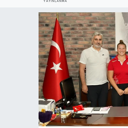
YAYINLANMA
Bölge
Teknoloji
Magazin
Dünya
Sektör