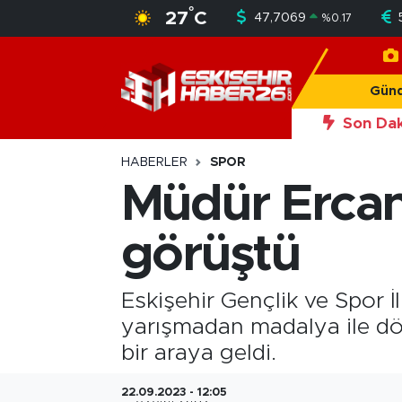
°
27
C
47,7069
%
0.17
Gündem
Nöbetçi Eczaneler
Gün
Asayiş
Hava Durumu
Son Dak
20:56
Okan Y
Siyaset
Trafik Durumu
HABERLER
SPOR
Müdür Ercan 
Spor
Süper Lig Puan Durumu ve Fikstür
görüştü
Sağlık
Tüm Manşetler
Ekonomi
Son Dakika Haberleri
Eskişehir Gençlik ve Spor 
yarışmadan madalya ile dö
Eğitim
Haber Arşivi
bir araya geldi.
Sanat
22.09.2023 - 12:05