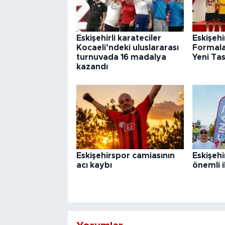
Eskişehirli karateciler
Eskişeh
Kocaeli’ndeki uluslararası
Formalar
turnuvada 16 madalya
Yeni Ta
kazandı
Eskişehirspor camiasının
Eskişehi
acı kaybı
önemli i