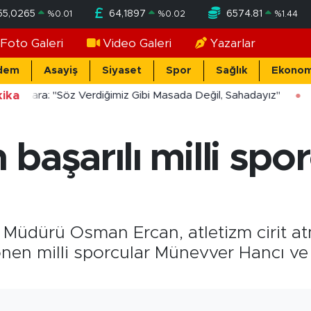
55,0265
64,1897
6574.81
%
0.01
%
0.02
%
1.44
Foto Galeri
Video Galeri
Yazarlar
dem
Asayiş
Siyaset
Spor
Sağlık
Ekonom
ika
ücekara: "Söz Verdiğimiz Gibi Masada Değil, Sahadayız"
başarılı milli spor
İl Müdürü Osman Ercan, atletizm cirit a
nen milli sporcular Münevver Hancı ve