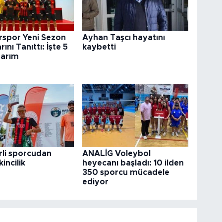
irspor Yeni Sezon
Ayhan Taşcı hayatını
ını Tanıttı: İşte 5
kaybetti
sarım
rli sporcudan
ANALİG Voleybol
kincilik
heyecanı başladı: 10 ilden
350 sporcu mücadele
ediyor