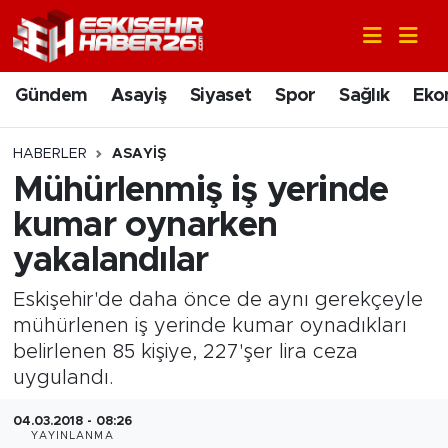
Gündem
Nöbetçi Eczaneler
Gündem
Asayiş
Siyaset
Spor
Sağlık
Eko
Asayiş
Hava Durumu
HABERLER
ASAYIŞ
Siyaset
Trafik Durumu
Mühürlenmiş iş yerinde
kumar oynarken
Spor
Süper Lig Puan Durumu ve Fikstür
yakalandılar
Sağlık
Tüm Manşetler
Eskişehir'de daha önce de aynı gerekçeyle
mühürlenen iş yerinde kumar oynadıkları
Ekonomi
Son Dakika Haberleri
belirlenen 85 kişiye, 227'şer lira ceza
uygulandı.
Eğitim
Haber Arşivi
04.03.2018 - 08:26
Sanat
YAYINLANMA