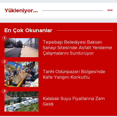
Yükleniyor...
En Çok Okunanlar
1
Tepebaşı Belediyesi Baksan
Sanayi Sitesi'nde Asfalt Yenileme
Çalışmalarını Sürdürüyor
2
Tarihi Odunpazarı Bölgesi'nde
Kafe Yangını Korkuttu
3
Kalabak Suyu Fiyatlarına Zam
Geldi