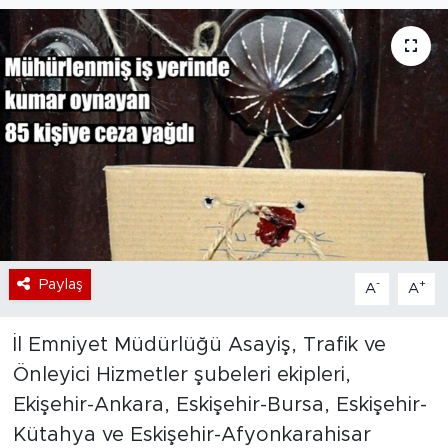
Bölge
Teknoloji
Magazin
Dünya
Sektör
Paylaş
-
+
A
A
İl Emniyet Müdürlüğü Asayiş, Trafik ve
Önleyici Hizmetler şubeleri ekipleri,
Ekişehir-Ankara, Eskişehir-Bursa, Eskişehir-
Kütahya ve Eskişehir-Afyonkarahisar