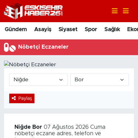
Gündem
Nöbetçi Eczaneler
Gündem
Asayiş
Siyaset
Spor
Sağlık
Eko
Asayiş
Hava Durumu
Nöbetçi Eczaneler
Siyaset
Trafik Durumu
Spor
Süper Lig Puan Durumu ve Fikstür
Sağlık
Tüm Manşetler
Paylaş
Ekonomi
Son Dakika Haberleri
Eğitim
Haber Arşivi
Niğde
Bor
07 Ağustos 2026 Cuma
Sanat
nöbetçi eczane adres, telefon ve