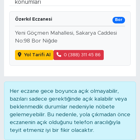
konumları
Bölge
Özerkıl Eczanesi
Bor
Teknoloji
Yeni Göçmen Mahallesi, Sakarya Caddesi
No:98 Bor Niğde
Magazin
Yol Tarifi Al
0 (388) 311 45 86
Dünya
Sektör
Her eczane gece boyunca açık olmayabilir,
bazıları sadece gerektiğinde açık kalabilir veya
beklenmedik durumlar nedeniyle nöbete
gelemeyebilir. Bu nedenle, yola çıkmadan önce
eczanenin açık olduğunu telefon aracılığıyla
teyit etmeniz iyi bir fikir olacaktır.