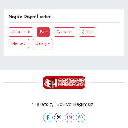
Niğde Diğer İlçeler
Altunhisar
Bor
Çamardi
Çiftlik
Merkez
Ulukişla
"Tarafsız, İlkeli ve Bağımsız."