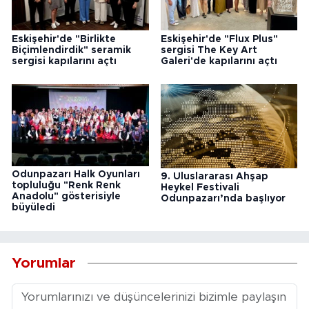
Eskişehir'de "Birlikte
Eskişehir'de "Flux Plus"
Biçimlendirdik" seramik
sergisi The Key Art
sergisi kapılarını açtı
Galeri'de kapılarını açtı
Odunpazarı Halk Oyunları
9. Uluslararası Ahşap
topluluğu "Renk Renk
Heykel Festivali
Anadolu" gösterisiyle
Odunpazarı’nda başlıyor
büyüledi
Yorumlar