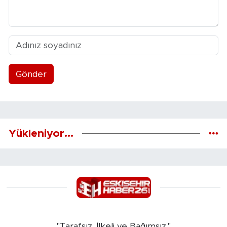
Gönder
Yükleniyor...
"Tarafsız, İlkeli ve Bağımsız."