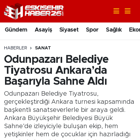
Gündem
Nöbetçi Eczaneler
Gündem
Asayiş
Siyaset
Spor
Sağlık
Eko
Asayiş
Hava Durumu
HABERLER
SANAT
Siyaset
Trafik Durumu
Odunpazarı Belediye
Tiyatrosu Ankara’da
Spor
Süper Lig Puan Durumu ve Fikstür
Başarıyla Sahne Aldı
Sağlık
Tüm Manşetler
Odunpazarı Belediye Tiyatrosu,
gerçekleştirdiği Ankara turnesi kapsamında
Ekonomi
Son Dakika Haberleri
başkentli sanatseverlerle bir araya geldi.
Ankara Büyükşehir Belediyesi Büyük
Eğitim
Haber Arşivi
Sahne’de izleyiciyle buluşan ekip, hem
yetişkinler hem de çocuklar için hazırladığı
Sanat