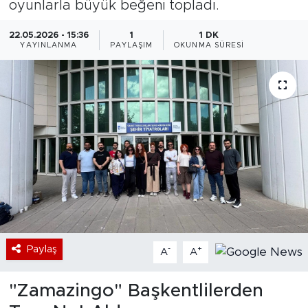
oyunlarla büyük beğeni topladı.
Bölge
22.05.2026 - 15:36
1
1 DK
YAYINLANMA
PAYLAŞIM
OKUNMA SÜRESI
Teknoloji
Magazin
Dünya
Sektör
Paylaş
-
+
A
A
"Zamazingo" Başkentlilerden