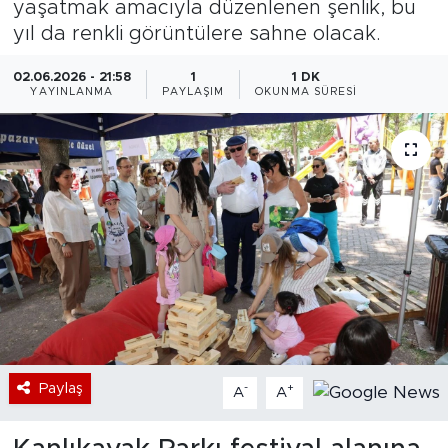
yaşatmak amacıyla düzenlenen şenlik, bu
yıl da renkli görüntülere sahne olacak.
Bölge
02.06.2026 - 21:58
1
1 DK
Teknoloji
YAYINLANMA
PAYLAŞIM
OKUNMA SÜRESI
Magazin
Dünya
Sektör
Paylaş
-
+
A
A