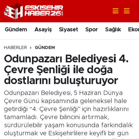
Gündem
Nöbetçi Eczaneler
Gündem
Asayiş
Siyaset
Spor
Sağlık
Eko
Asayiş
Hava Durumu
HABERLER
GÜNDEM
Siyaset
Trafik Durumu
Odunpazarı Belediyesi 4.
Çevre Şenliği ile doğa
Spor
Süper Lig Puan Durumu ve Fikstür
dostlarını buluşturuyor
Sağlık
Tüm Manşetler
Odunpazarı Belediyesi, 5 Haziran Dünya
Çevre Günü kapsamında geleneksel hale
Ekonomi
Son Dakika Haberleri
getirdiği “4. Çevre Şenliği” için hazırlıklarını
tamamladı. Çevre bilincini artırmak,
Eğitim
Haber Arşivi
sürdürülebilir yaşam konusunda farkındalık
oluşturmak ve Eskişehirlilere keyifli bir gün
Sanat