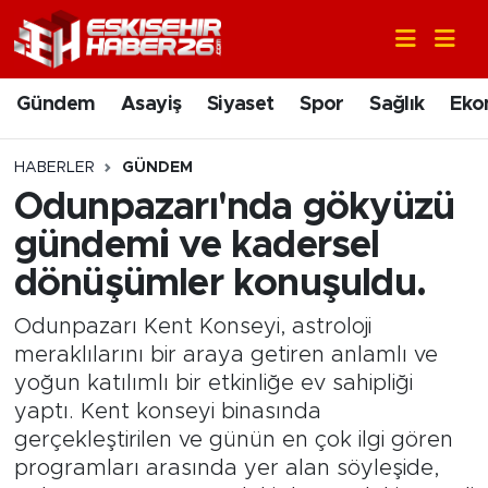
Gündem
Nöbetçi Eczaneler
Gündem
Asayiş
Siyaset
Spor
Sağlık
Eko
Asayiş
Hava Durumu
HABERLER
GÜNDEM
Siyaset
Trafik Durumu
Odunpazarı'nda gökyüzü
gündemi ve kadersel
Spor
Süper Lig Puan Durumu ve Fikstür
dönüşümler konuşuldu.
Sağlık
Tüm Manşetler
Odunpazarı Kent Konseyi, astroloji
meraklılarını bir araya getiren anlamlı ve
Ekonomi
Son Dakika Haberleri
yoğun katılımlı bir etkinliğe ev sahipliği
yaptı. Kent konseyi binasında
Eğitim
Haber Arşivi
gerçekleştirilen ve günün en çok ilgi gören
programları arasında yer alan söyleşide,
Sanat