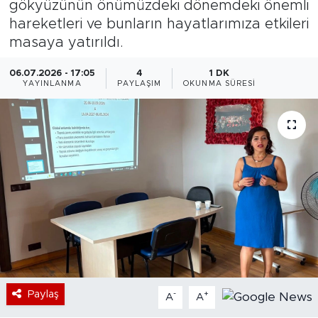
gökyüzünün önümüzdeki dönemdeki önemli
hareketleri ve bunların hayatlarımıza etkileri
Bölge
masaya yatırıldı.
Teknoloji
06.07.2026 - 17:05
4
1 DK
YAYINLANMA
PAYLAŞIM
OKUNMA SÜRESI
Magazin
Dünya
Sektör
Paylaş
-
+
A
A