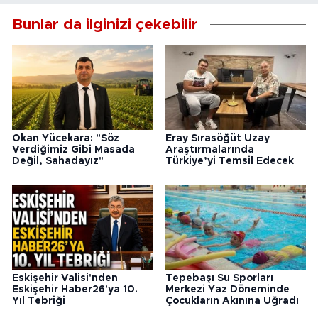
Bunlar da ilginizi çekebilir
Okan Yücekara: "Söz
Eray Sırasöğüt Uzay
Verdiğimiz Gibi Masada
Araştırmalarında
Değil, Sahadayız"
Türkiye’yi Temsil Edecek
Eskişehir Valisi'nden
Tepebaşı Su Sporları
Eskişehir Haber26'ya 10.
Merkezi Yaz Döneminde
Yıl Tebriği
Çocukların Akınına Uğradı