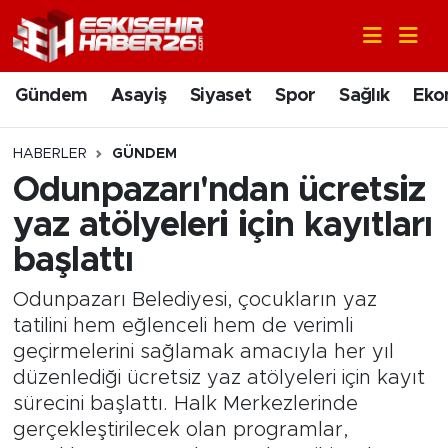
Gündem
Nöbetçi Eczaneler
Gündem
Asayiş
Siyaset
Spor
Sağlık
Eko
Asayiş
Hava Durumu
HABERLER
GÜNDEM
Siyaset
Trafik Durumu
Odunpazarı'ndan ücretsiz
yaz atölyeleri için kayıtları
Spor
Süper Lig Puan Durumu ve Fikstür
başlattı
Sağlık
Tüm Manşetler
Odunpazarı Belediyesi, çocukların yaz
tatilini hem eğlenceli hem de verimli
Ekonomi
Son Dakika Haberleri
geçirmelerini sağlamak amacıyla her yıl
düzenlediği ücretsiz yaz atölyeleri için kayıt
Eğitim
Haber Arşivi
sürecini başlattı. Halk Merkezlerinde
gerçekleştirilecek olan programlar,
Sanat