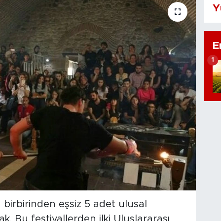
Y
E
1
birbirinden eşsiz 5 adet ulusal
k. Bu festivallerden ilki Uluslararası