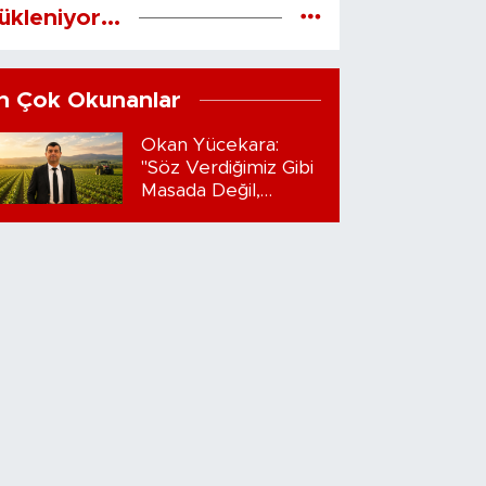
ükleniyor...
n Çok Okunanlar
Okan Yücekara:
"Söz Verdiğimiz Gibi
Masada Değil,
Sahadayız"