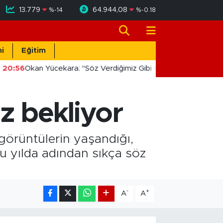
13.779
64.944,08
%
-14
%
-0.18
i
Eğitim
20:56
Okan Yücekara: "Söz Verdiğimiz Gibi Masada Değil, Sahad
z bekliyor
 görüntülerin yaşandığı,
 bu yılda adından sıkça söz
-
+
A
A