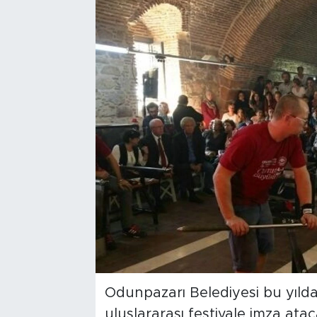
Bölge
Teknoloji
Magazin
Dünya
Sektör
Odunpazarı Belediyesi bu yılda 
uluslararası festivale imza ataca