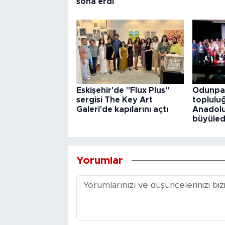
sona erdi
Eskişehir'de "Flux Plus"
Odunpaz
sergisi The Key Art
toplulu
Galeri'de kapılarını açtı
Anadolu
büyüled
Yorumlar