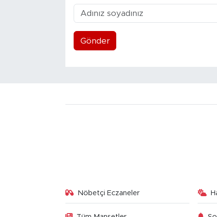
Gönder
Nöbetçi Eczaneler
H
Tüm Manşetler
So