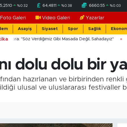
5,2510
64,4811
6660.55
%
0.32
%
0.38
%
0.03
Foto Galeri
Video Galeri
Yazarlar
dem
Asayiş
Siyaset
Spor
Sağlık
Ekonom
ika
ücekara: "Söz Verdiğimiz Gibi Masada Değil, Sahadayız"
ı dolu dolu bir ya
ından hazırlanan ve birbirinden renkli
ildiği ulusal ve uluslararası festivaller