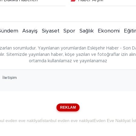
Gündem
Asayiş
Siyaset
Spor
Sağlık
Ekonomi
Eğit
zarları sorumludur. Yayınlanan yorumlardan Eskişehir Haber - Son Da
çılır. Sitemizde yayınlanan haber, köşe yazıları ve fotoğraflar izin al
ortamda kullanılamaz ve yayınlanamaz
İletişim
REKLAM
bul evden eve nakliyat
İstanbul evden eve nakliyat
Evden Eve Nakliyat İs