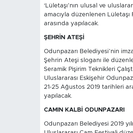
‘Lületaşı’nın ulusal ve uluslara
amacıyla düzenlenen Lületaşı Fe
arasında yapılacak.
ŞEHRİN ATEŞİ
Odunpazarı Belediyesi’nin imza a
Şehrin Ateşi sloganı ile düzen
Seramik Pişirim Teknikleri Çalışt
Uluslararası Eskişehir Odunpazar
21-25 Ağustos 2019 tarihleri 
yapılacak.
CAMIN KALBİ ODUNPAZARI
Odunpazarı Belediyesi 2019 yıl
Uluslararası Cam Festivali düz