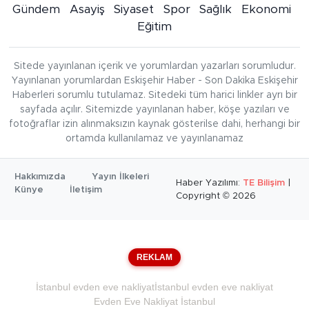
Gündem
Asayiş
Siyaset
Spor
Sağlık
Ekonomi
Eğitim
Sitede yayınlanan içerik ve yorumlardan yazarları sorumludur.
Yayınlanan yorumlardan Eskişehir Haber - Son Dakika Eskişehir
Haberleri sorumlu tutulamaz. Sitedeki tüm harici linkler ayrı bir
sayfada açılır. Sitemizde yayınlanan haber, köşe yazıları ve
fotoğraflar izin alınmaksızın kaynak gösterilse dahi, herhangi bir
ortamda kullanılamaz ve yayınlanamaz
Hakkımızda
Yayın İlkeleri
Haber Yazılımı:
TE Bilişim
|
Künye
İletişim
Copyright © 2026
REKLAM
İstanbul evden eve nakliyat
İstanbul evden eve nakliyat
Evden Eve Nakliyat İstanbul