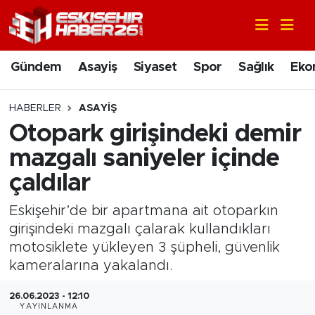
Gündem
Nöbetçi Eczaneler
Gündem
Asayiş
Siyaset
Spor
Sağlık
Eko
Asayiş
Hava Durumu
HABERLER
ASAYIŞ
Siyaset
Trafik Durumu
Otopark girişindeki demir
mazgalı saniyeler içinde
Spor
Süper Lig Puan Durumu ve Fikstür
çaldılar
Sağlık
Tüm Manşetler
Eskişehir’de bir apartmana ait otoparkın
girişindeki mazgalı çalarak kullandıkları
Ekonomi
Son Dakika Haberleri
motosiklete yükleyen 3 şüpheli, güvenlik
kameralarına yakalandı.
Eğitim
Haber Arşivi
26.06.2023 - 12:10
Sanat
YAYINLANMA