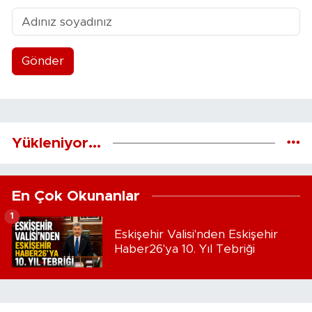
Gönder
Yükleniyor...
En Çok Okunanlar
1
Eskişehir Valisi'nden Eskişehir
Haber26'ya 10. Yıl Tebriği