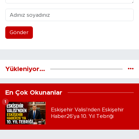
Gönder
Yükleniyor...
En Çok Okunanlar
1
Eskişehir Valisi'nden Eskişehir
Haber26'ya 10. Yıl Tebriği