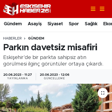
Gündem
Nöbetçi Eczaneler
Gündem
Asayiş
Siyaset
Spor
Sağlık
Eko
Asayiş
Hava Durumu
HABERLER
GÜNDEM
Siyaset
Trafik Durumu
Parkın davetsiz misafiri
Eskişehir’de bir parkta sahipsiz atın
Spor
Süper Lig Puan Durumu ve Fikstür
görülmesi ilginç görüntüler ortaya çıkardı.
Sağlık
Tüm Manşetler
20.06.2023 - 11:27
20.06.2023 - 12:06
YAYINLANMA
GÜNCELLEME
Ekonomi
Son Dakika Haberleri
Eğitim
Haber Arşivi
Sanat