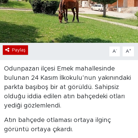
Bölge
Teknoloji
Magazin
Paylaş
-
+
A
A
Dünya
Odunpazarı ilçesi Emek mahallesinde
Sektör
bulunan 24 Kasım İlkokulu’nun yakınındaki
parkta başıboş bir at görüldü. Sahipsiz
olduğu iddia edilen atın bahçedeki otları
yediği gözlemlendi.
Atın bahçede otlaması ortaya ilginç
görüntü ortaya çıkardı.