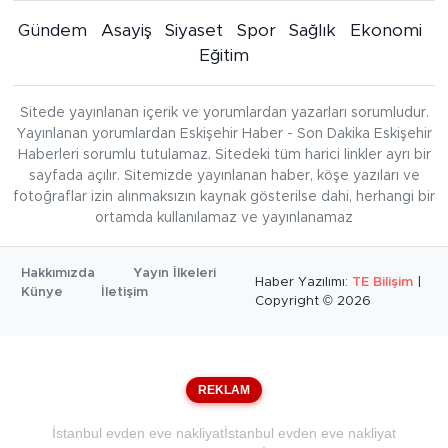
Gündem
Asayiş
Siyaset
Spor
Sağlık
Ekonomi
Eğitim
Sitede yayınlanan içerik ve yorumlardan yazarları sorumludur.
Yayınlanan yorumlardan Eskişehir Haber - Son Dakika Eskişehir
Haberleri sorumlu tutulamaz. Sitedeki tüm harici linkler ayrı bir
sayfada açılır. Sitemizde yayınlanan haber, köşe yazıları ve
fotoğraflar izin alınmaksızın kaynak gösterilse dahi, herhangi bir
ortamda kullanılamaz ve yayınlanamaz
Hakkımızda
Yayın İlkeleri
Haber Yazılımı:
TE Bilişim
|
Künye
İletişim
Copyright © 2026
REKLAM
İstanbul evden eve nakliyat
İstanbul evden eve nakliyat