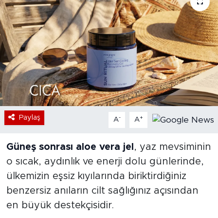
Bölge
Teknoloji
Magazin
Dünya
Sektör
Paylaş
-
+
A
A
Güneş sonrası aloe vera jel
, yaz mevsiminin
o sıcak, aydınlık ve enerji dolu günlerinde,
ülkemizin eşsiz kıyılarında biriktirdiğiniz
benzersiz anıların cilt sağlığınız açısından
en büyük destekçisidir.