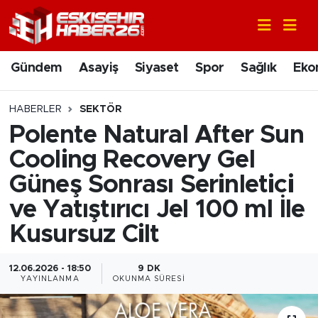
Gündem
Nöbetçi Eczaneler
Gündem
Asayiş
Siyaset
Spor
Sağlık
Eko
Asayiş
Hava Durumu
HABERLER
SEKTÖR
Siyaset
Trafik Durumu
Polente Natural After Sun
Cooling Recovery Gel
Spor
Süper Lig Puan Durumu ve Fikstür
Güneş Sonrası Serinletici
Sağlık
Tüm Manşetler
ve Yatıştırıcı Jel 100 ml İle
Kusursuz Cilt
Ekonomi
Son Dakika Haberleri
12.06.2026 - 18:50
9 DK
Eğitim
Haber Arşivi
YAYINLANMA
OKUNMA SÜRESI
Sanat