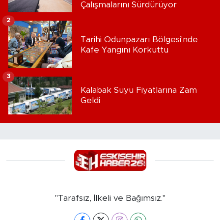
Çalışmalarını Sürdürüyor
2
Tarihi Odunpazarı Bölgesi'nde
Kafe Yangını Korkuttu
3
Kalabak Suyu Fiyatlarına Zam
Geldi
"Tarafsız, İlkeli ve Bağımsız."