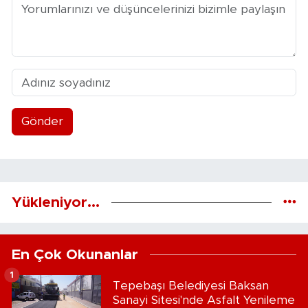
Gönder
Yükleniyor...
En Çok Okunanlar
1
Tepebaşı Belediyesi Baksan
Sanayi Sitesi'nde Asfalt Yenileme