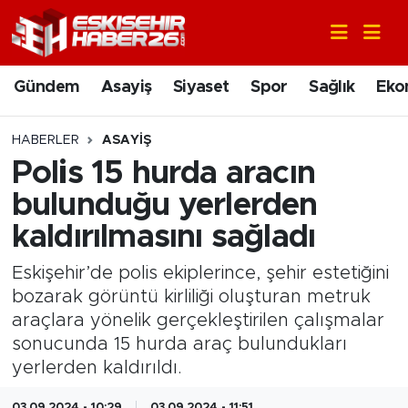
Gündem
Nöbetçi Eczaneler
Gündem
Asayiş
Siyaset
Spor
Sağlık
Eko
Asayiş
Hava Durumu
HABERLER
ASAYIŞ
Siyaset
Trafik Durumu
Polis 15 hurda aracın
bulunduğu yerlerden
Spor
Süper Lig Puan Durumu ve Fikstür
kaldırılmasını sağladı
Sağlık
Tüm Manşetler
Eskişehir’de polis ekiplerince, şehir estetiğini
bozarak görüntü kirliliği oluşturan metruk
Ekonomi
Son Dakika Haberleri
araçlara yönelik gerçekleştirilen çalışmalar
sonucunda 15 hurda araç bulundukları
Eğitim
Haber Arşivi
yerlerden kaldırıldı.
Sanat
03.09.2024 - 10:29
03.09.2024 - 11:51