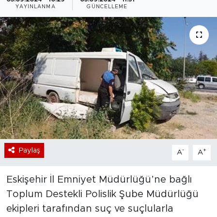
YAYINLANMA
GÜNCELLEME
Bölge
Teknoloji
Magazin
Dünya
Sektör
Paylaş
-
+
A
A
Eskişehir İl Emniyet Müdürlüğü’ne bağlı
Toplum Destekli Polislik Şube Müdürlüğü
ekipleri tarafından suç ve suçlularla