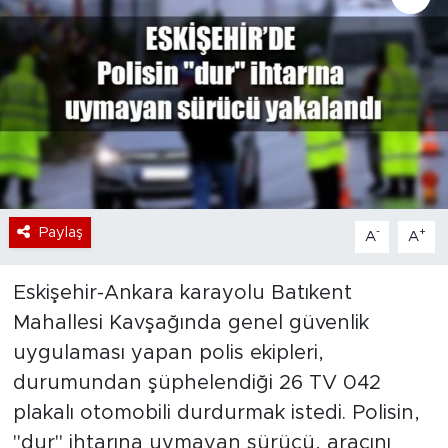
Bölge
Teknoloji
Magazin
Dünya
Paylaş
-
+
A
A
Sektör
Eskişehir-Ankara karayolu Batıkent
Mahallesi Kavşağında genel güvenlik
uygulaması yapan polis ekipleri,
durumundan şüphelendiği 26 TV 042
plakalı otomobili durdurmak istedi. Polisin,
"dur" ihtarına uymayan sürücü, aracını