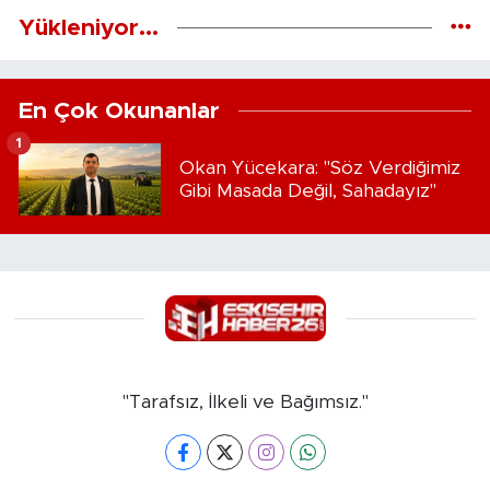
Yükleniyor...
En Çok Okunanlar
1
Okan Yücekara: "Söz Verdiğimiz
Gibi Masada Değil, Sahadayız"
"Tarafsız, İlkeli ve Bağımsız."