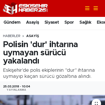
Gündem
Nöbetçi Eczaneler
Gündem
Asayiş
Siyaset
Spor
Sağlık
Eko
Asayiş
Hava Durumu
HABERLER
ASAYIŞ
Siyaset
Trafik Durumu
Polisin 'dur' ihtarına
uymayan sürücü
Spor
Süper Lig Puan Durumu ve Fikstür
yakalandı
Sağlık
Tüm Manşetler
Eskişehir'de polis ekiplerinin "dur" ihtarına
uymayıp kaçan sürücü gözaltına alındı.
Ekonomi
Son Dakika Haberleri
25.03.2018 - 10:04
Eğitim
Haber Arşivi
YAYINLANMA
Sanat