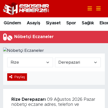
Gündem
Nöbetçi Eczaneler
Gündem
Asayiş
Siyaset
Spor
Sağlık
Eko
Asayiş
Hava Durumu
Nöbetçi Eczaneler
Siyaset
Trafik Durumu
Spor
Süper Lig Puan Durumu ve Fikstür
Sağlık
Tüm Manşetler
Paylaş
Ekonomi
Son Dakika Haberleri
Eğitim
Haber Arşivi
Rize
Derepazarı
09 Ağustos 2026 Pazar
Sanat
nöbetçi eczane adres, telefon ve