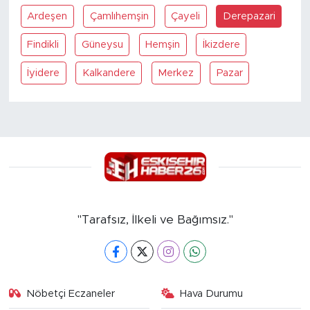
Ardeşen
Çamlıhemşin
Çayeli
Derepazari
Findikli
Güneysu
Hemşin
İkizdere
İyidere
Kalkandere
Merkez
Pazar
"Tarafsız, İlkeli ve Bağımsız."
Nöbetçi Eczaneler
Hava Durumu