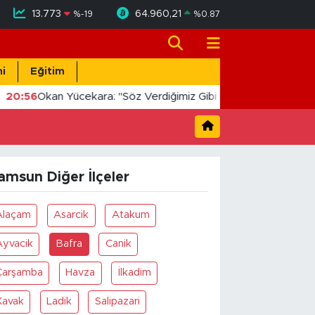
13.773
64.960,21
%
-19
%
0.87
i
Eğitim
20:56
Okan Yücekara: "Söz Verdiğimiz Gibi Masada Değil, Sah
amsun Diğer İlçeler
Alaçam
Asarcik
Atakum
Ayvacik
Bafra
Canik
Çarşamba
Havza
İlkadim
Kavak
Ladik
Salipazari