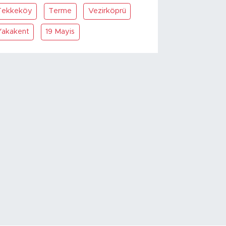
Tekkeköy
Terme
Vezirköprü
Yakakent
19 Mayis