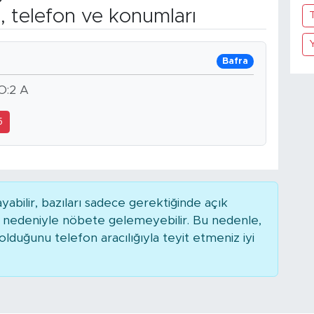
, telefon ve konumları
Bafra
O:2 A
5
bilir, bazıları sadece gerektiğinde açık
r nedeniyle nöbete gelemeyebilir. Bu nedenle,
duğunu telefon aracılığıyla teyit etmeniz iyi