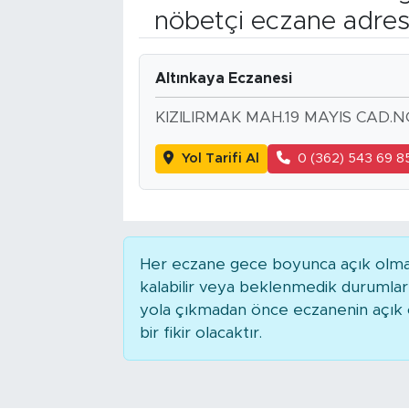
nöbetçi eczane adres
Bölge
Teknoloji
Altınkaya Eczanesi
KIZILIRMAK MAH.19 MAYIS CAD.N
Magazin
Yol Tarifi Al
0 (362) 543 69 8
Dünya
Sektör
Her eczane gece boyunca açık olmaya
kalabilir veya beklenmedik durumla
yola çıkmadan önce eczanenin açık ol
bir fikir olacaktır.