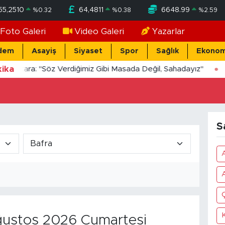
55,2510
64,4811
6648.99
%
0.32
%
0.38
%
2.59
Foto Galeri
Video Galeri
Yazarlar
dem
Asayiş
Siyaset
Spor
Sağlık
Ekonom
ika
Yücekara: "Söz Verdiğimiz Gibi Masada Değil, Sahadayız"
S
ustos 2026 Cumartesi